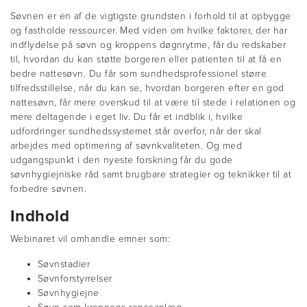
Søvnen er en af de vigtigste grundsten i forhold til at opbygge
og fastholde ressourcer. Med viden om hvilke faktorer, der har
indflydelse på søvn og kroppens døgnrytme, får du redskaber
til, hvordan du kan støtte borgeren eller patienten til at få en
bedre nattesøvn. Du får som sundhedsprofessionel større
tilfredsstillelse, når du kan se, hvordan borgeren efter en god
nattesøvn, får mere overskud til at være til stede i relationen og
mere deltagende i eget liv. Du får et indblik i, hvilke
udfordringer sundhedssystemet står overfor, når der skal
arbejdes med optimering af søvnkvaliteten. Og med
udgangspunkt i den nyeste forskning får du gode
søvnhygiejniske råd samt brugbare strategier og teknikker til at
forbedre søvnen.
Indhold
Webinaret vil omhandle emner som:
Søvnstadier
Søvnforstyrrelser
Søvnhygiejne