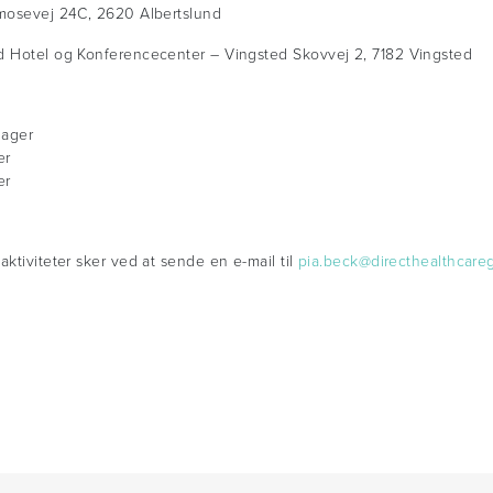
smosevej 24C, 2620 Albertslund
ed Hotel og Konferencecenter – Vingsted Skovvej 2, 7182 Vingsted
nager
er
er
ktiviteter sker ved at sende en e-mail til
pia.beck@directhealthcare