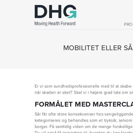
PRO
MOBILITET ELLER S
Er vi som sundhedsprofessionelle med til at skabe
når skaden er sket? Skal vi i højere grad tale om o
FORMÅLET MED MASTERCL
Sår får ofte store konsekvenser hos sengeliggende 
kategoriseres og behandles som et tryksår, selvom å
borger. Få samtidig viden om de mange forskellig
Du vil også få inspiration til, hvordan du kan fore