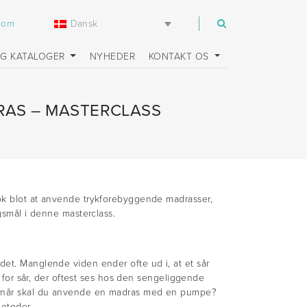
Dansk
.com
OG KATALOGER
NYHEDER
KONTAKT OS
DRAS – MASTERCLASS
nok blot at anvende trykforebyggende madrasser,
rgsmål i denne masterclass.
det. Manglende viden ender ofte ud i, at et sår
r for sår, der oftest ses hos den sengeliggende
hvornår skal du anvende en madras med en pumpe?
metoder.