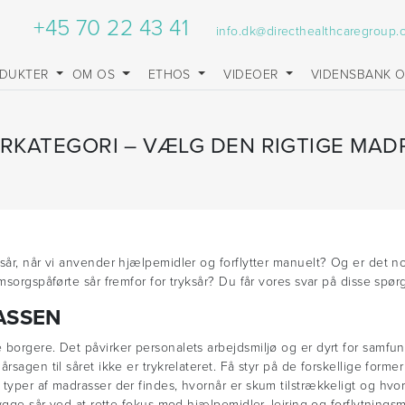
+45 70 22 43 41
info.dk@directhealthcaregroup
DUKTER
OM OS
ETHOS
VIDEOER
VIDENSBANK 
ÅRKATEGORI – VÆLG DEN RIGTIGE MA
 sår, når vi anvender hjælpemidler og forflytter manuelt? Og er det 
msorgspåførte sår fremfor for tryksår? Du får vores svar på disse spø
ASSEN
borgere. Det påvirker personalets arbejdsmiljø og er dyrt for samfun
rsagen til såret ikke er trykrelateret. Få styr på de forskellige forme
e typer af madrasser der findes, hvornår er skum tilstrækkeligt og 
bygge sår ved at rette fokus mod hjælpemidler, lejring og forflytnings