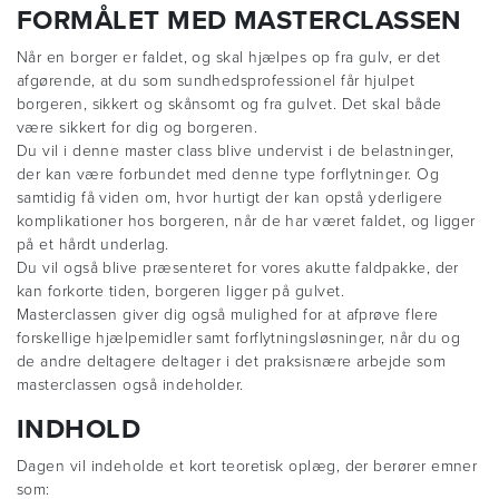
FORMÅLET MED MASTERCLASSEN
Når en borger er faldet, og skal hjælpes op fra gulv, er det
afgørende, at du som sundhedsprofessionel får hjulpet
borgeren, sikkert og skånsomt og fra gulvet. Det skal både
være sikkert for dig og borgeren.
Du vil i denne master class blive undervist i de belastninger,
der kan være forbundet med denne type forflytninger. Og
samtidig få viden om, hvor hurtigt der kan opstå yderligere
komplikationer hos borgeren, når de har været faldet, og ligger
på et hårdt underlag.
Du vil også blive præsenteret for vores akutte faldpakke, der
kan forkorte tiden, borgeren ligger på gulvet.
Masterclassen giver dig også mulighed for at afprøve flere
forskellige hjælpemidler samt forflytningsløsninger, når du og
de andre deltagere deltager i det praksisnære arbejde som
masterclassen også indeholder.
INDHOLD
Dagen vil indeholde et kort teoretisk oplæg, der berører emner
som: