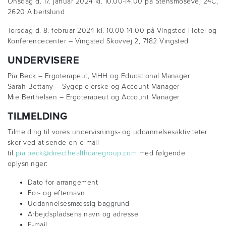
Onsdag d. 17. januar 2024 kl. 10.00-14.00 på Stensmosevej 24C,
2620 Albertslund
Torsdag d. 8. februar 2024 kl. 10.00-14.00 på Vingsted Hotel og
Konferencecenter – Vingsted Skovvej 2, 7182 Vingsted
UNDERVISERE
Pia Beck – Ergoterapeut, MHH og Educational Manager
Sarah Bettany – Sygeplejerske og Account Manager
Mie Berthelsen – Ergoterapeut og Account Manager
TILMELDING
Tilmelding til vores undervisnings- og uddannelsesaktiviteter
sker ved at sende en e-mail
til
pia.beck@directhealthcaregroup.com
med følgende
oplysninger:
Dato for arrangement
For- og efternavn
Uddannelsesmæssig baggrund
Arbejdspladsens navn og adresse
E-mail