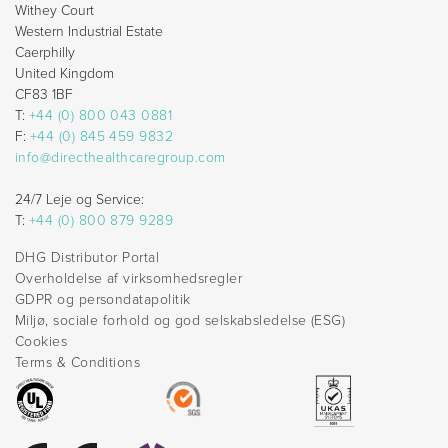
Withey Court
Western Industrial Estate
Caerphilly
United Kingdom
CF83 1BF
T:
+44 (0) 800 043 0881
F:
+44 (0) 845 459 9832
info@directhealthcaregroup.com
24/7 Leje og Service:
T:
+44 (0) 800 879 9289
DHG Distributor Portal
Overholdelse af virksomhedsregler
GDPR og persondatapolitik
Miljø, sociale forhold og god selskabsledelse (ESG)
Cookies
Terms & Conditions