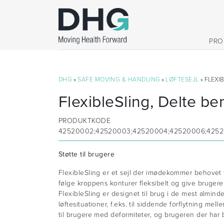
PRO
DHG
»
SAFE MOVING & HANDLING
»
LØFTESEJL
» FLEXI
FlexibleSling, Delte b
PRODUKTKODE
42520002;42520003;42520004;42520006;4252
Støtte til brugere
FlexibleSling er et sejl der imødekommer behovet 
følge kroppens konturer fleksibelt og give bruger
FlexibleSling er designet til brug i de mest almin
løftesituationer, f.eks. til siddende forflytning mel
til brugere med deformiteter, og brugeren der har 