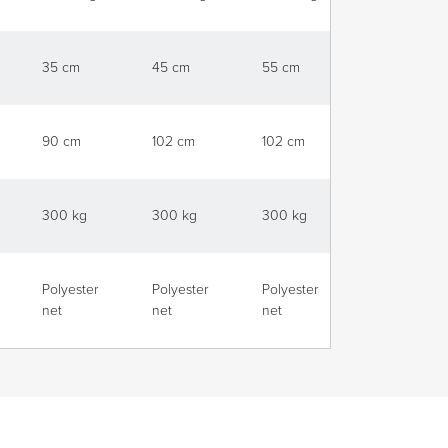
35 cm
45 cm
55 cm
65 cm
90 cm
102 cm
102 cm
104 cm
300 kg
300 kg
300 kg
300 kg
Polyester
Polyester
Polyester
Polyester
net
net
net
net