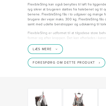
FlexibleSling kan også benyttes til løft fra liggen
ryg sikrer at brugeren støttes fra halebenet og ti
benene. FlexibleSling fås i to udgaver og mange forsk
brugere der vejer maks. 300 kg. FlexibleSling fås
samt med udelte benstropper og udskæring til toile
FlexibleSling er udformet til at tilgodese store beho
former sig efter kroppen. Det kan efterlades i køre
LÆS MERE
FORESPØRG OM DETTE PRODUKT