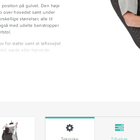
de position på gulvet. Den høje
l op over hovedet samt under
ellige størrelser, alle til
 også med udelte benstropper
tstol.
v for støtte samt at løftesejlet
stol, sæde eller lignende.
Tekniske
Tilbehør