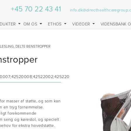
+45 70 22 43 41
info.dk@directhealthcaregroup
DUKTER
OM OS
ETHOS
VIDEOER
VIDENSBANK 
BLESLING, DELTE BENSTROPPER
enstropper
0007;42520008;42522002;42522003;42522004;42522006;4252
for masser af støtte, og som kan
en en tryg fornemmelse.
deligt forekommende
lem seng og kørestol, og specielt
behov for ekstra hovedstøtte.