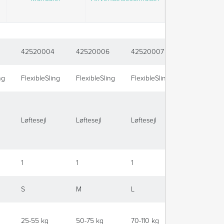
42520004
42520006
42520007
42520008
ng
FlexibleSling
FlexibleSling
FlexibleSling
FlexibleSlin
Løftesejl
Løftesejl
Løftesejl
Løftesejl
1
1
1
1
S
M
L
XL
25-55 kg
50-75 kg
70-110 kg
100-130 kg