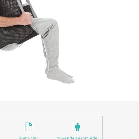
Manualer
Anvendelsesområder