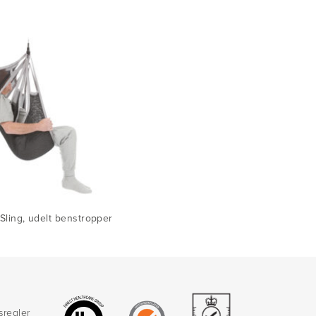
eSling, udelt benstropper
sregler