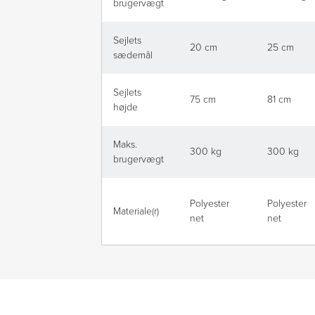
brugervægt
Sejlets
20 cm
25 cm
sædemål
Sejlets
75 cm
81 cm
højde
Maks.
300 kg
300 kg
brugervægt
Polyester
Polyester
Materiale(r)
net
net