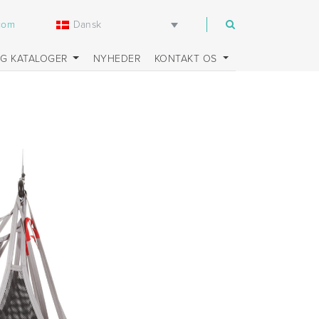
Dansk
.com
OG KATALOGER
NYHEDER
KONTAKT OS
2007;42522008