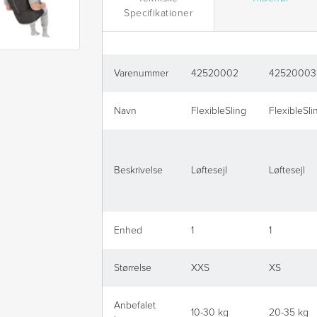
Specifikationer
Varenummer
42520002
42520003
Navn
FlexibleSling
FlexibleSli
Beskrivelse
Løftesejl
Løftesejl
Enhed
1
1
Størrelse
XXS
XS
Anbefalet
10-30 kg
20-35 kg