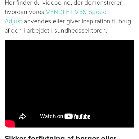
Her finder du videoerne, der demonstrerer,
hvordan vores
VENDLET V5S Speed
Adjust
anvendes eller giver inspiration til brug
af den i arbejdet i sundhedssektoren.
Sikker forflytning af borger eller