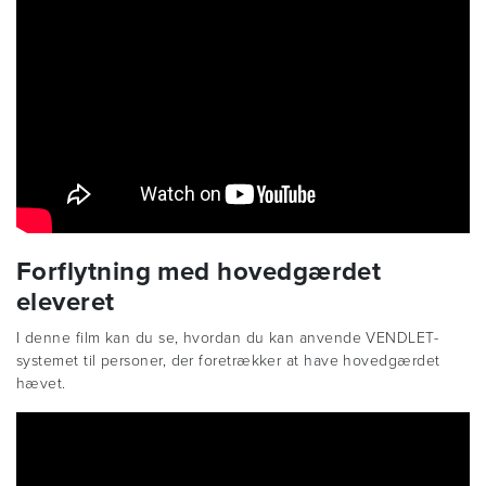
Forflytning med hovedgærdet
eleveret
I denne film kan du se, hvordan du kan anvende VENDLET-
systemet til personer, der foretrækker at have hovedgærdet
hævet.