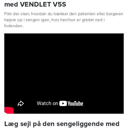
med VENDLET V5S
Film der viser, hvordan du trækker den patienten eller borgeren
højere op i sengen igen, hvis han/hun er gledet ned i
fodenden.
Læg sejl på den sengeliggende med