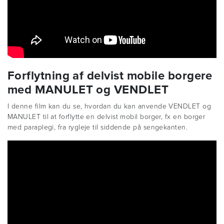
Forflytning af delvist mobile borgere
med MANULET og VENDLET
I denne film kan du se, hvordan du kan anvende VENDLET og
MANULET til at forflytte en delvist mobil borger, fx en borger
med paraplegi, fra rygleje til siddende på sengekanten.