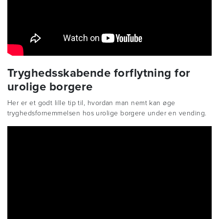
Tryghedsskabende forflytning for
urolige borgere
Her er et godt lille tip til, hvordan man nemt kan øge
tryghedsfornemmelsen hos urolige borgere under en vending.