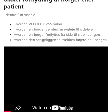
patient
I denne film viser vi:
Hvordan VENDLET V5S virker
Hvordan en borger vendes fra rygleje til sideleje
Hvordan en borger forflyttes fra side til side i sengen
Hvordan den sengeliggende trækkes højere op i sengen