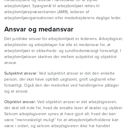
arbejdsmiljøet. Spørgsmål til arbejdsmiljøet rettes til
arbejdsmiljørepræsentanten (AMR), lederen af
arbejdsmiljøorganisationen eller medarbejderens daglige leder.
Ansvar og medansvar
Det juridiske ansvar for arbejdsmiljøet er lederens. Arbejdsgiver,
arbejdsleder og arbejdstager har alle et medansvar for, at
arbejdsmiljøet er sikkerheds- og sundhedsmæssigt forsvarligt. I
arbejdsmiljøloven skelnes der mellem subjektivt og objektivt
ansvar.
Subjektivt ansvar:
Ved subjektivt ansvar er det den enkelte
person, der skal have optrådt uagtsomt, groft uagtsomt eller
forsætligt. Også den der medvirker ved handlingerne påtager
sig et ansvar.
Objektivt ansvar:
Ved objektivt ansvar er det arbejdsgiveren,
der skal stå inde for, hvad de ansatte laver af skader og ulykker.
Selvom arbejdsgiveren synes at have gjort alt, hvad der kan
være “menneskeligt muligt” for at arbejdsmiljøforholdene kan
være i orden, og selvom arbejdsgiveren ikke har handlet