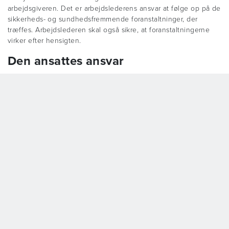
arbejdsgiveren. Det er arbejdslederens ansvar at følge op på de
sikkerheds- og sundhedsfremmende foranstaltninger, der
træffes. Arbejdslederen skal også sikre, at foranstaltningerne
virker efter hensigten.
Den ansattes ansvar
Medarbejderen har et medansvar for at sikre et godt
arbejdsmiljø. Det er medarbejderens ansvar at gøre
arbejdsmiljøorganisationen opmærksom på fejl eller mangler,
der kan forringe sikkerheden og sundheden.
Medarbejdere med autorisation har også et ansvar og en
forpligtigelse for at udvise omhu og samvittighedsfuldhed i sit
arbejde. Samtidig er medarbejderen forpligtet til at indberette
og anmelde hændelser, der vedrører de personer
medarbejderen plejer, behandler eller undersøger.