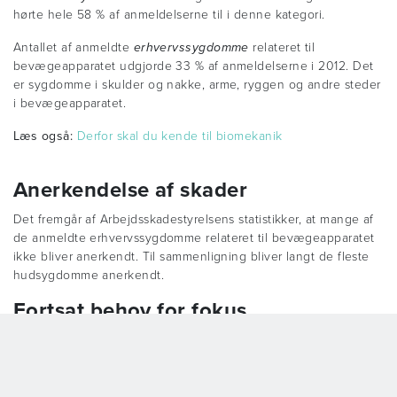
hørte hele 58 % af anmeldelserne til i denne kategori.
Antallet af anmeldte
erhvervssygdomme
relateret til
bevægeapparatet udgjorde 33 % af anmeldelserne i 2012. Det
er sygdomme i skulder og nakke, arme, ryggen og andre steder
i bevægeapparatet.
Læs også:
Derfor skal du kende til biomekanik
Anerkendelse af skader
Det fremgår af Arbejdsskadestyrelsens statistikker, at mange af
de anmeldte erhvervssygdomme relateret til bevægeapparatet
ikke bliver anerkendt. Til sammenligning bliver langt de fleste
hudsygdomme anerkendt.
Fortsat behov for fokus
“Sundhedsvæsen og sociale foranstaltninger” er den
branchegruppe, der beskæftiger flest mennesker i Danmark.
Det forklarer delvist, hvorfor der er mange anmeldelser i denne
branchegruppe. Men det viser også, at der er et stort potentiale