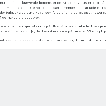
antallet af plejekrævende borgere, er det vigtigt at vi passer godt på
rent menneskeligt ikke holdbart at sætte mennesker til at udføre et st
 der forlader arbejdsmarkedet som følge af en arbejdsskade, koster 
 af de mange plejeopgaver.
ige eller ældre stiger. Vi skal også blive på arbejdsmarkedet i længere
ar et ordentligt arbejdsmiljø, der beskytter os – også når vi er 66 år o
kal have nogle gode effektive arbejdsredskaber, der mindsker nedslid
fattelse af, at jo flere plejere/hænder der er til plejeopgaven, des
jer hos en borger, opfattes det ofte som om plejen forringes betydeligt
gerne vil bevare deres egen selvstændighed længst muligt. En undersø
 i mere intime situationer som f.eks. toiletbesøg, fremfor at modtage hj
 nødvendigvis er den samme som plejesektorens generelle opfattelse a
 helt anden egn end der, hvor de er vokset op og hvor forældrene bor.
gerne til at mange ældre føler sig ensomme og derved også utrygge. 
t komme ud at hjælpe, hvis borgeren f.eks. er faldet på toilettet og 