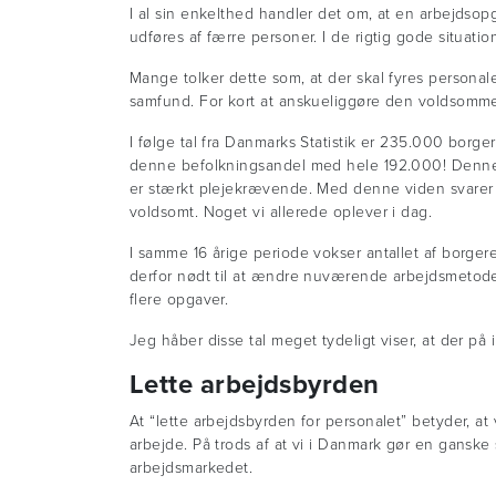
I al sin enkelthed handler det om, at en arbejdso
udføres af færre personer. I de rigtig gode situati
Mange tolker dette som, at der skal fyres personale
samfund. For kort at anskueliggøre den voldsomme f
I følge tal fra Danmarks Statistik er 235.000 borger
denne befolkningsandel med hele 192.000! Denne v
er stærkt plejekrævende. Med denne viden svarer 
voldsomt. Noget vi allerede oplever i dag.
I samme 16 årige periode vokser antallet af borger
derfor nødt til at ændre nuværende arbejdsmetoder 
flere opgaver.
Jeg håber disse tal meget tydeligt viser, at der på 
Lette arbejdsbyrden
At “lette arbejdsbyrden for personalet” betyder, at
arbejde. På trods af at vi i Danmark gør en ganske 
arbejdsmarkedet.