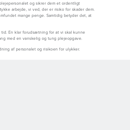
 plejepersonalet og sikrer dem et ordentligt
ykke arbejde, vi ved, der er risiko for skader dem.
samfundet mange penge. Samtidig betyder det, at
 tid. En klar forudsætning for at vi skal kunne
g i gang med en vanskelig og tung plejeopgave.
ning af personalet og risikoen for ulykker.
to bedre og mere værdigt kan opgaven løses for
. Det vurderes heller ikke at være værdigt over for
gelse fra Ældre Sagen viser f.eks. at mere end
ælp af en plejer. Dette viser helt klart, at
f, at jo flere jo bedre.
 Samtidig lever vi som voksne et hektisk arbejdsliv
Hvad nu hvis man via gode diskrete
ikke selv kan rejse sig. Sådanne systemer vil være