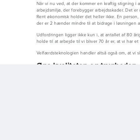
Når vi nu ved, at der kommer en kraftig stigning i 
arbejdsmiljø, der forebygger arbejdsskader. Det er 
Rent økonomisk holder det heller ikke. En person,
der er 2 hænder mindre til at bidrage i løsningen
Udfordringen ligger ikke kun i, at antallet af 80 år
holde til at arbejde til vi bliver 70 år er, at vi h
Velfærdsteknologien handler altså også om, at vi s
Øge kvaliteten og trygheden
I den danske plejesektor hersker der en generel op
borgeren. Hvis vi f.eks. går fra 2 plejere til 1 ple
borgeren. Men er det nu altid rigtigt?
Talrige undersøgelser viser faktisk, at borgerne 
70% af alle ældre foretrækker robotter til at hjælpe
borgerens opfattelse af kvalitet og værdighed ikke
Vi lever i en verden, hvor unge ofte flytter til en
og med en presset fritid. Måske er det en af årsa
monitoreringssystemer kan følge borgeren og hurtig