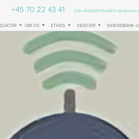
+45 70 22 43 41
info.dk@directhealthcaregroup
DUKTER
OM OS
ETHOS
VIDEOER
VIDENSBANK 