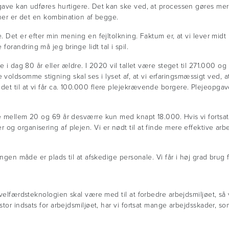
pgave kan udføres hurtigere. Det kan ske ved, at processen gøres mer
oner er det en kombination af begge.
. Det er efter min mening en fejltolkning. Faktum er, at vi lever midt
orandring må jeg bringe lidt tal i spil.
e i dag 80 år eller ældre. I 2020 vil tallet være steget til 271.000 og 
oldsomme stigning skal ses i lyset af, at vi erfaringsmæssigt ved,
det til at vi får ca. 100.000 flere plejekrævende borgere. Plejeopg
e mellem 20 og 69 år desværre kun med knapt 18.000. Hvis vi fortsat s
og organisering af plejen. Vi er nødt til at finde mere effektive ar
ingen måde er plads til at afskedige personale. Vi får i høj grad brug 
 velfærdsteknologien skal være med til at forbedre arbejdsmiljøet, så 
stor indsats for arbejdsmiljøet, har vi fortsat mange arbejdsskader, 