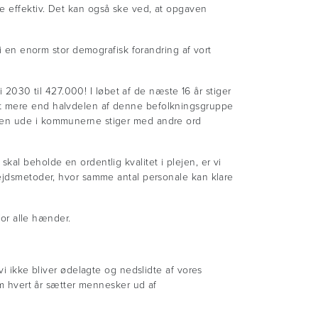
e effektiv. Det kan også ske ved, at opgaven
 i en enorm stor demografisk forandring af vort
i 2030 til 427.000! I løbet af de næste 16 år stiger
 at mere end halvdelen af denne befolkningsgruppe
aven ude i kommunerne stiger med andre ord
kal beholde en ordentlig kvalitet i plejen, er vi
bejdsmetoder, hvor samme antal personale kan klare
for alle hænder.
vi ikke bliver ødelagte og nedslidte af vores
som hvert år sætter mennesker ud af