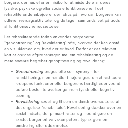
borgere, der har, eller er i risiko for at miste dele af deres
fysiske, psykiske og/eller sociale funktionsevne. I det
rehabiliterende arbejde er der fokus på, hvordan borgeren kan
udføre hverdagsaktiviteter og deltage i samfundslivet på trods
af funktionsevnenedsættelse.
I et rehabiliterende forløb anvendes begreberne
“genoptræning” og “revalidering” ofte, hvorved der kan opstå
en vis uklarhed om, hvad der er hvad. Derfor er det relevant
kort at opridse afgrænsningen mellem rehabilitering og de
mere snævre begreber genoptræning og revalidering:
Genoptræning
bruges ofte som synonym for
rehabilitering, men handler i højere grad om at restituere
kroppens funktioner eller borgerens færdigheder ved at
udføre bestemte øvelser gennem fysisk eller kognitiv
træning
Revalidering
ses af og til som en dansk oversættelse af
det engelske ”rehabilitate”. Revalidering dækker over en
social indsats, der primært retter sig mod at gøre en
skadet borger erhvervskompetent, typisk gennem
omskoling eller uddannelse.