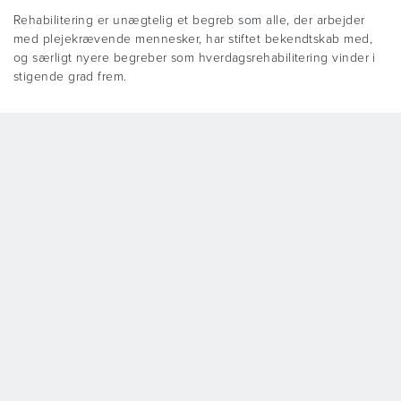
Rehabilitering er unægtelig et begreb som alle, der arbejder
med plejekrævende mennesker, har stiftet bekendtskab med,
og særligt nyere begreber som hverdagsrehabilitering vinder i
stigende grad frem.
Withey Court
Western Industrial Estate
Caerphilly
United Kingdom