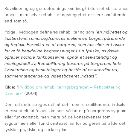
Revalidering og genoptrænings kan indgå i den rehabiliterende
proces, men selve rehabiliteringsbegrebet er mere omfattende
end som så.
Ifølge Hvidbogen defineres rehabilitering som
”en målrettet og
tidsbestemt samarbejdsproces mellem en borger, pårørende
og fagfolk. Formålet er, at borgeren, som har eller er i risiko
for at få betydelige begrænsninger i sin fysiske, psykiske
og/eller sociale funktionsevne, opnår et selvstændigt og
meningsfuldt liv. Rehabilitering baseres på borgerens hele
livssituation og beslutninger og består af en koordineret,
sammenhængende og vidensbaseret indsats”.
Kilde:
“
Hvidbog om rehabiliteringsbegrebet – Rehabilitering i
Danmark”
(2004)
Dermed understreges det, at det i den rehabiliterende indsats
er essentielt, at fokus ikke som sådan er på borgerens sygdom
eller funktionstab, men mere på de konsekvenser som
sygdommen eller funktionstabet har for borgeren på både det
fysiske, psykiske og sociale plan.