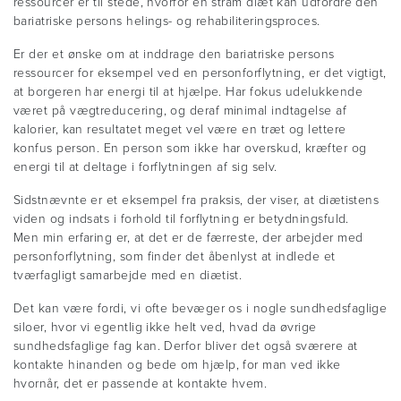
ressourcer er til stede, hvorfor en stram diæt kan udfordre den
bariatriske persons helings- og rehabiliteringsproces.
Er der et ønske om at inddrage den bariatriske persons
ressourcer for eksempel ved en personforflytning, er det vigtigt,
at borgeren har energi til at hjælpe. Har fokus udelukkende
været på vægtreducering, og deraf minimal indtagelse af
kalorier, kan resultatet meget vel være en træt og lettere
konfus person. En person som ikke har overskud, kræfter og
energi til at deltage i forflytningen af sig selv.
Sidstnævnte er et eksempel fra praksis, der viser, at diætistens
viden og indsats i forhold til forflytning er betydningsfuld.
Men min erfaring er, at det er de færreste, der arbejder med
personforflytning, som finder det åbenlyst at indlede et
tværfagligt samarbejde med en diætist.
Det kan være fordi, vi ofte bevæger os i nogle sundhedsfaglige
siloer, hvor vi egentlig ikke helt ved, hvad da øvrige
sundhedsfaglige fag kan. Derfor bliver det også sværere at
kontakte hinanden og bede om hjælp, for man ved ikke
hvornår, det er passende at kontakte hvem.