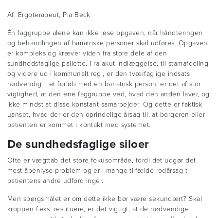
Af: Ergoterapeut, Pia Beck
Én faggruppe alene kan ikke løse opgaven, når håndteringen
og behandlingen af bariatriske personer skal udføres. Opgaven
er kompleks og kræver viden fra store dele af den
sundhedsfaglige pallette. Fra akut indlæggelse, til stamafdeling
og videre ud i kommunalt regi, er den tværfaglige indsats
nødvendig. I et forløb med en bariatrisk person, er det af stor
vigtighed, at den ene faggruppe ved, hvad den anden laver, og
ikke mindst at disse konstant samarbejder. Og dette er faktisk
uanset, hvad der er den oprindelige årsag til, at borgeren eller
patienten er kommet i kontakt med systemet.
De sundhedsfaglige siloer
Ofte er vægttab det store fokusområde, fordi det udgør det
mest åbenlyse problem og er i mange tilfælde rodårsag til
patientens andre udfordringer.
Men spørgsmålet er om dette ikke bør være sekundært? Skal
kroppen f.eks. restituere, er det vigtigt, at de nødvendige