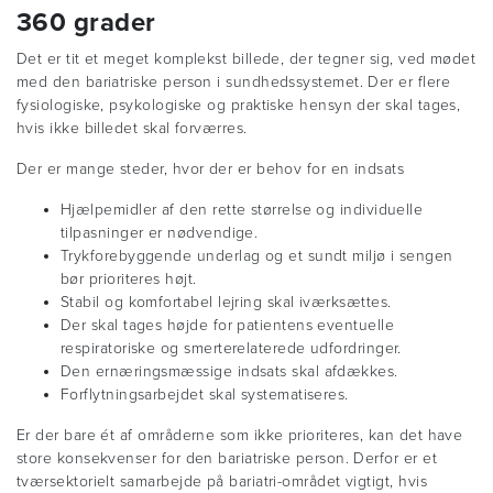
360 grader
Det er tit et meget komplekst billede, der tegner sig, ved mødet
med den bariatriske person i sundhedssystemet. Der er flere
fysiologiske, psykologiske og praktiske hensyn der skal tages,
hvis ikke billedet skal forværres.
Der er mange steder, hvor der er behov for en indsats
Hjælpemidler af den rette størrelse og individuelle
tilpasninger er nødvendige.
Trykforebyggende underlag og et sundt miljø i sengen
bør prioriteres højt.
Stabil og komfortabel lejring skal iværksættes.
Der skal tages højde for patientens eventuelle
respiratoriske og smerterelaterede udfordringer.
Den ernæringsmæssige indsats skal afdækkes.
Forflytningsarbejdet skal systematiseres.
Er der bare ét af områderne som ikke prioriteres, kan det have
store konsekvenser for den bariatriske person. Derfor er et
tværsektorielt samarbejde på bariatri-området vigtigt, hvis