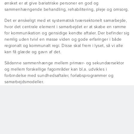
ønsket er at give bariatriske personer en god og
sammenhængende behandling, rehabilitering, pleje og omsorg.
Det er ønskeligt med et systematisk tværsektorielt samarbejde,
hvor det centrale element i samarbejdet er at skabe en ramme
for kommunikation og gensidige kendte aftaler. Der befinder sig
nemlig uden tvivl en masse viden og gode erfaringer i både
regionalt og kommunalt regi. Disse skal frem i lyset, så vi alle
kan få glæde og gavn af det.
Sådanne sammenhænge mellem primær- og sekundærsektor
og mellem forskellige fagområder kan bl.a. udvikles i
forbindelse med sundhedsaftaler, forløbsprogrammer og
samarbejdsmodeller.
Min erfaring er, at når alle faggrupper samarbejder, og giver
plads til hinandens vidensområder, er det muligt at tilbyde et
fagligt og værdigt patientforløb til bariatriske personer. Min
oplevelse er dog, at det langt fra er enkelt og problemfrit at
skabe disse succesforløb.
Strukturering af arbejdet