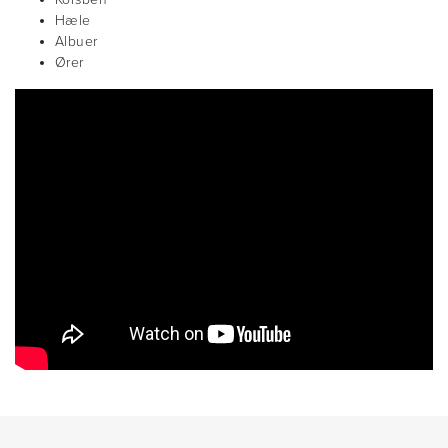
Hæle
Albuer
Ører