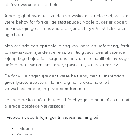
at få vævsskaden til at hele.
Afhængigt af hvor og hvordan vævsskaden er placeret, kan der
være behov for forskellige støttepuder. Nogle puder er gode til
helkropslejringer, imens andre er gode til tryksår på f.eks. ører
og albuer.
Men at finde den optimale lejring kan være en udfordring, fordi
to vævsskader sjældent er ens. Samtidigt skal den aflastende
lejring tage højde for borgerens individuelle mobilitetsmæssige
udfordringer såsom lammelser, spasticitet, kontrakturer mv.
Derfor vil lejringer sjældent være helt ens, men til inspiration
giver fysioterapeuten, Henrik, dig her 5 eksempler på
vævsaflastende lejring i videoen herunder.
Lejringerne kan både bruges til forebyggelse og til aflastning af
allerede opståede vævsskader.
I videoen vises 5 lejringer til vævsaflastning på
Haleben
Korsben