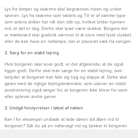
Lys fra lamper og skærme skal begrænses inden og under
søvnen. Lys fra skærme som tablets og TV er af samme type
som solens stråler har når den står op, hvilket bilder hjernen
ind, at det er dag. Derfor skal lyset være slukket. Borgere der
er mørkeræd skal gradvist vænnes til at sove med lyset slukket,
eller de kan have en natlampe, der er placeret væk fra sengen.
2. Sørg for en stabil lejring
Hvis borgeren skal sove godt, er det afgørende, at de også
ligger godt. Derfor skal man sørge for en stabil lejring, som
betyder at borgeren kan føle sig tryg og slappe af. Dette skal
gøres med de rigtige lejringsmaterialer, som udover en stabil
positionering også sørger for, at borgeren ikke bliver for varm
eller oplever andre gener.
3. Undgå forstyrrelser i løbet af natten
Kan I for eksempel undlade at lade døren stå åben ind til
borgeren? Går du på en nattevagt ind og tjekker til borgeren
oftere end du behøver? Og er det på grund af dine egne eller