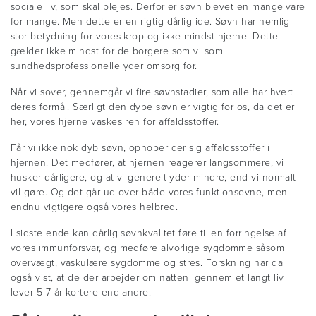
sociale liv, som skal plejes. Derfor er søvn blevet en mangelvare
for mange. Men dette er en rigtig dårlig ide. Søvn har nemlig
stor betydning for vores krop og ikke mindst hjerne. Dette
gælder ikke mindst for de borgere som vi som
sundhedsprofessionelle yder omsorg for.
Når vi sover, gennemgår vi fire søvnstadier, som alle har hvert
deres formål. Særligt den dybe søvn er vigtig for os, da det er
her, vores hjerne vaskes ren for affaldsstoffer.
Får vi ikke nok dyb søvn, ophober der sig affaldsstoffer i
hjernen. Det medfører, at hjernen reagerer langsommere, vi
husker dårligere, og at vi generelt yder mindre, end vi normalt
vil gøre. Og det går ud over både vores funktionsevne, men
endnu vigtigere også vores helbred.
I sidste ende kan dårlig søvnkvalitet føre til en forringelse af
vores immunforsvar, og medføre alvorlige sygdomme såsom
overvægt, vaskulære sygdomme og stres. Forskning har da
også vist, at de der arbejder om natten igennem et langt liv
lever 5-7 år kortere end andre.