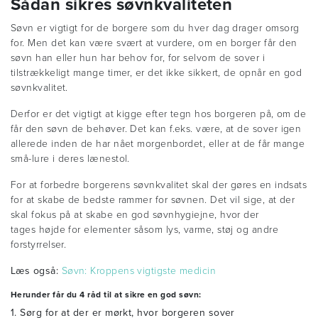
Sådan sikres søvnkvaliteten
Søvn er vigtigt for de borgere som du hver dag drager omsorg
for. Men det kan være svært at vurdere, om en borger får den
søvn han eller hun har behov for, for selvom de sover i
tilstrækkeligt mange timer, er det ikke sikkert, de opnår en god
søvnkvalitet.
Derfor er det vigtigt at kigge efter tegn hos borgeren på, om de
får den søvn de behøver. Det kan f.eks. være, at de sover igen
allerede inden de har nået morgenbordet, eller at de får mange
små-lure i deres lænestol.
For at forbedre borgerens søvnkvalitet skal der gøres en indsats
for at skabe de bedste rammer for søvnen. Det vil sige, at der
skal fokus på at skabe en god søvnhygiejne, hvor der
tages højde for elementer såsom lys, varme, støj og andre
forstyrrelser.
Læs også:
Søvn: Kroppens vigtigste medicin
Herunder får du 4 råd til at sikre en god søvn:
1. Sørg for at der er mørkt, hvor borgeren sover