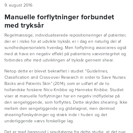
9. august 2016
Manuelle forflytninger forbundet
med tryksår
Regelmæssige, individualiserede repositioneringer af patienter,
der er i risiko for at udvikle tryksår, er i dag en naturlig del af
sundhedspersonalets hverdag. Men forflytning associeres også
med at have en negativ effekt på patientens vævsintegritet og
forbindes ofte med udviklingen af tryksår gennem shear.
Netop dette er blevet bekræftet i studiet “Guidelines,
Classification and Cross-over Research in order to Save Nurses
Backs and Patients Skin” (2014), som er udført af de to
hollandske forskere Nico Knibbe og Hanneke Knibbe. Studiet
viser at manuelle forflytninger har en negativ indflydelse på
den sengeliggende, som forflyttes. Dette skyldes shearing. Ikke
mellem den sengeliggende og glidelagnet, men derimod
shearing/forskydninger og stræk inde i huden og det
underliggende vævs forskellige lag.
Det er med baggrund i resultaterne fra dette studie, at det nye