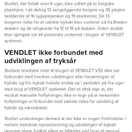
Studiet, der forløb over 4 uger, blev udført på to belgiske
plejehjem. I alt deltog 13 sengeliggende borgere og 35 plejere
bestående af 16 sygeplejersker og 19 assistenter. De 13
borgeres risiko for at udvikle tryksår blev vurderet ud fra Braden
skalaen og de rangerede fra 12 til 19 på skalaen. Inden studiet
blev igangsat var alt personale undervist i brugen af VENDLET
systemet.
VENDLET ikke forbundet med
udviklingen af tryksår
Studiets resultater viste at brugen af VENDLET V5S ikke var
forbundet med hverken udviklingen eller forværringen af
tryksår, og fire tryksår helede endda op i perioden på fire uger
med brug af VENDLET systemet. Det vil altså sige at, der
modsat manuelle forflytninger, ikke er tegn på at mekaniske
forflytninger er forbundet med samme risiko for udvikling af
tryksår og vævsskader.
Studiet understreger dermed at der ikke er nogen forbindelse i
mellem mekanisk repositionering og udviklingen af tryksår
gennem shear, hvilket ellers er tilfældet ved brug af manuel