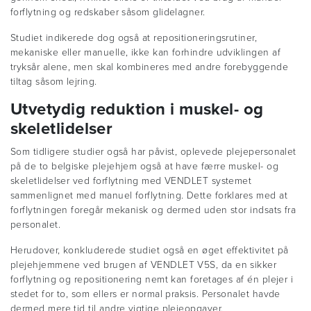
forflytning og redskaber såsom glidelagner.
Studiet indikerede dog også at repositioneringsrutiner,
mekaniske eller manuelle, ikke kan forhindre udviklingen af
tryksår alene, men skal kombineres med andre forebyggende
tiltag såsom lejring.
Utvetydig reduktion i muskel- og
skeletlidelser
Som tidligere studier også har påvist, oplevede plejepersonalet
på de to belgiske plejehjem også at have færre muskel- og
skeletlidelser ved forflytning med VENDLET systemet
sammenlignet med manuel forflytning. Dette forklares med at
forflytningen foregår mekanisk og dermed uden stor indsats fra
personalet.
Herudover, konkluderede studiet også en øget effektivitet på
plejehjemmene ved brugen af VENDLET V5S, da en sikker
forflytning og repositionering nemt kan foretages af én plejer i
stedet for to, som ellers er normal praksis. Personalet havde
dermed mere tid til andre vigtige plejeopgaver.