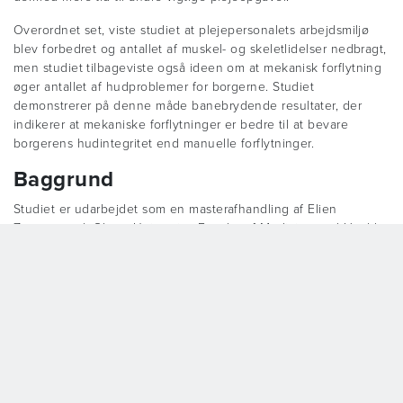
Overordnet set, viste studiet at plejepersonalets arbejdsmiljø
blev forbedret og antallet af muskel- og skeletlidelser nedbragt,
men studiet tilbageviste også ideen om at mekanisk forflytning
øger antallet af hudproblemer for borgerne. Studiet
demonstrerer på denne måde banebrydende resultater, der
indikerer at mekaniske forflytninger er bedre til at bevare
borgerens hudintegritet end manuelle forflytninger.
Baggrund
Studiet er udarbejdet som en masterafhandling af Elien
Zwaenepoel, Ghent University, Faculty of Medicine and Health
Sciences. Eliens afhandling har titlen: ”The feasibility of
repositioning patients with an automatic turning system in the
prevention of pressure ulcer”.
Masterafhandlingen er udarbejdet under ledelse og vejledning
af Prof. dr. Dimitri Beeckman Ghent University, Faculty of
Medicine and Health Sciences. Dimitri Beeckman er professor i
hudintegritet og klinisk pleje.