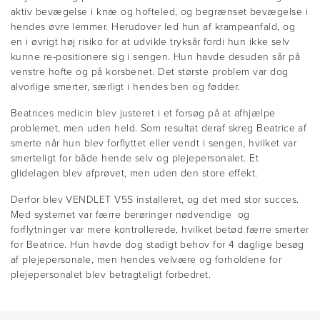
aktiv bevægelse i knæ og hofteled, og begrænset bevægelse i
hendes øvre lemmer. Herudover led hun af krampeanfald, og
en i øvrigt høj risiko for at udvikle tryksår fordi hun ikke selv
kunne re-positionere sig i sengen. Hun havde desuden sår på
venstre hofte og på korsbenet. Det største problem var dog
alvorlige smerter, særligt i hendes ben og fødder.
Beatrices medicin blev justeret i et forsøg på at afhjælpe
problemet, men uden held. Som resultat deraf skreg Beatrice af
smerte når hun blev forflyttet eller vendt i sengen, hvilket var
smerteligt for både hende selv og plejepersonalet. Et
glidelagen blev afprøvet, men uden den store effekt.
Derfor blev VENDLET V5S installeret, og det med stor succes.
Med systemet var færre berøringer nødvendige og
forflytninger var mere kontrollerede, hvilket betød færre smerter
for Beatrice. Hun havde dog stadigt behov for 4 daglige besøg
af plejepersonale, men hendes velvære og forholdene for
plejepersonalet blev betragteligt forbedret.