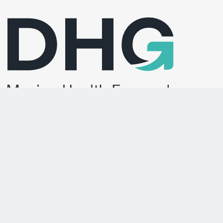
Withey Court
Western Industrial Estate
Caerphilly
United Kingdom
CF83 1BF
T:
+44 (0) 800 043 0881
F:
+44 (0) 845 459 9832
info@directhealthcaregroup.com
24/7 Leje og Service:
T:
+44 (0) 800 879 9289