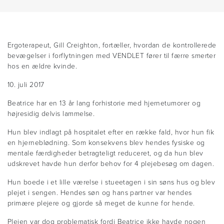
Ergoterapeut, Gill Creighton, fortæller, hvordan de kontrollerede
bevægelser i forflytningen med VENDLET fører til færre smerter
hos en ældre kvinde.
10. juli 2017
Beatrice har en 13 år lang forhistorie med hjernetumorer og
højresidig delvis lammelse.
Hun blev indlagt på hospitalet efter en række fald, hvor hun fik
en hjerneblødning. Som konsekvens blev hendes fysiske og
mentale færdigheder betragteligt reduceret, og da hun blev
udskrevet havde hun derfor behov for 4 plejebesøg om dagen.
Hun boede i et lille værelse i stueetagen i sin søns hus og blev
plejet i sengen. Hendes søn og hans partner var hendes
primære plejere og gjorde så meget de kunne for hende.
Plejen var dog problematisk fordi Beatrice ikke havde nogen