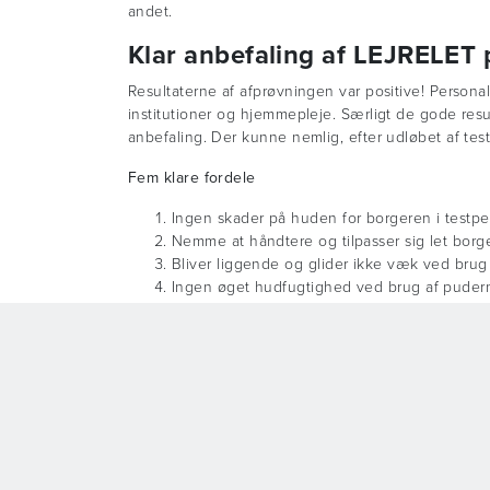
andet.
Klar anbefaling af LEJRELET
Resultaterne af afprøvningen var positive! Persona
institutioner og hjemmepleje. Særligt de gode re
anbefaling. Der kunne nemlig, efter udløbet af te
Fem klare fordele
Ingen skader på huden for borgeren i testp
Nemme at håndtere og tilpasser sig let borg
Bliver liggende og glider ikke væk ved brug
Ingen øget hudfugtighed ved brug af puder
Nemme at rengøre og desinficere
ZBI kort fortalt
Zentrum für Beatmung und Intensivpflege
(ZBI) er
af patienter der modtager iltbehandling, patienter 
deres individuelt tilrettelagte plejeforløb og mege
LEJRELET serien kort fortalt