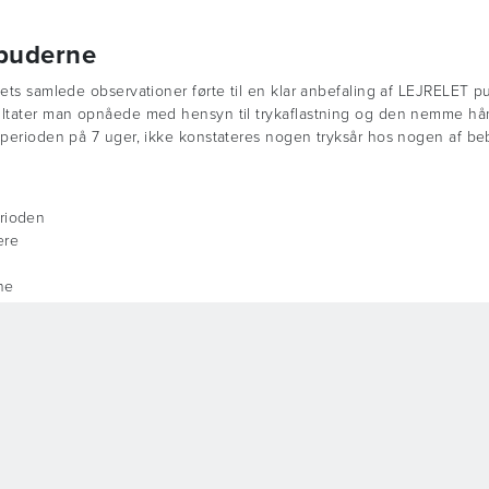
 puderne
lets samlede observationer førte til en klar anbefaling af LEJRELET 
sultater man opnåede med hensyn til trykaflastning og den nemme hån
stperioden på 7 uger, ikke konstateres nogen tryksår hos nogen af b
erioden
ere
ne
 et unikt plejecenter placeret i Storkower Bogen i Berlin. Centeret har
med behov for intensiv pleje og patienter i vegetativ eller minimal be
t fremadskredne anvendelse af teknologi i plejen.