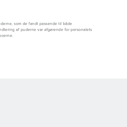
puderne, som de fandt passende til både
dtering af puderne var afgørende for personalets
eboerne.
 eksisteret siden 2006 og er specialiseret i plejen
vidsthedstilstand. Centeret er særligt kendt for