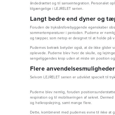
åndedrættet og til sanseintegration. Personalet op
tilgængelige i LEJRELET serien.
Langt bedre end dyner og tæ
Foruden de tryksårsforebyggende egenskaber obse
sommertemperaturer i perioden. Puderne er nemlig 
og tæpper, som netop er designet til at holde på 
Pudernes betræk betyder også, at de ikke glider v
oplevede. Puderne blev hvor de skulle, og lejring
sengeliggendes krop uden at miste sin position og
Flere anvendelsesmuligheder 
Selvom LEJRELET serien er udviklet specielt til t
Puderne blev nemlig, foruden positionsunderstøtte
respiration og til mobiliseringen af sekret. Dermed 
og helkropslejring, samt mange flere.
Dette, kombineret med pudernes evne til ikke at 