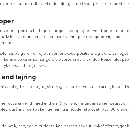
levede at kunne udføre alle de lejringer, de fandt passende for at af
pper
rverede personalet ingen forøget hudfugtighed ved borgerne under
udviklet af et materiale, der lader varme passere igennem, modsat 
varmen.
æk, når borgeren er lejret i den ønskede position. Og dette var også
en kunne bevares så længe plejepersonalet tillod det. Personalet på
 trykaflastende egenskaber.
end lejring
rykaflastning har de dog også mange andre anvendelsesmuligheder. De
lse, også anvendt med andre mål for øje, herunder sanseintegration, 
blev også mange forskellige lejringsmetoder afprøvet, bl.a. 30 graders
glide væk, betyder at puderne kan bruges både til tryksårsforebygge