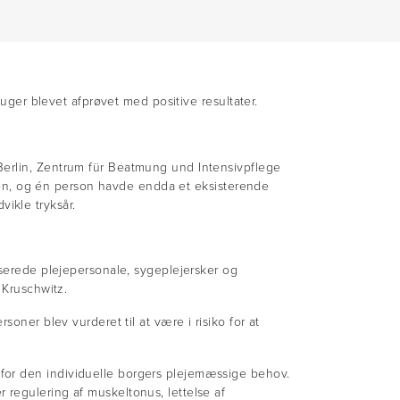
 uger blevet afprøvet med positive resultater.
Berlin, Zentrum für Beatmung und Intensivpflege
ioden, og én person havde endda et eksisterende
vikle tryksår.
iserede plejepersonale, sygeplejersker og
 Kruschwitz.
oner blev vurderet til at være i risiko for at
for den individuelle borgers plejemæssige behov.
 regulering af muskeltonus, lettelse af