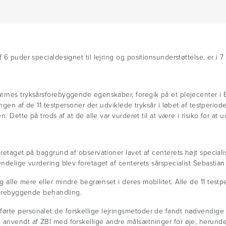
6 puder specialdesignet til lejring og positionsunderstøttelse, er i 7
ernes tryksårsforebyggende egenskaber, foregik på et plejecenter i 
 ingen af de 11 testpersoner der udviklede tryksår i løbet af testper
 Dette på trods af at de alle var vurderet til at være i risiko for at ud
oretaget på baggrund af observationer lavet af centerets højt special
ndelige vurdering blev foretaget af centerets sårspecialist Sebastian
alle mere eller mindre begrænset i deres mobilitet. Alle de 11 testpers
sforebyggende behandling.
ørte personalet de forskellige lejringsmetoder de fandt nødvendige 
anvendt af ZBI med forskellige andre målsætninger for øje, herunder