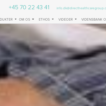
+45 70 22 43 41
info.dk@directhealthcaregroup
DUKTER
OM OS
ETHOS
VIDEOER
VIDENSBANK 