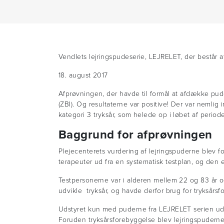
Vendlets lejringspudeserie, LEJRELET, der består af 
18. august 2017
Afprøvningen, der havde til formål at afdække pud
(ZBI). Og resultaterne var positive! Der var nemlig
kategori 3 tryksår, som helede op i løbet af perioden.
Baggrund for afprøvningen
Plejecenterets vurdering af lejringspuderne blev f
terapeuter ud fra en systematisk testplan, og den e
Testpersonerne var i alderen mellem 22 og 83 år og 
udvikle tryksår, og havde derfor brug for tryksår
Udstyret kun med puderne fra LEJRELET serien udf
Foruden tryksårsforebyggelse blev lejringspuderne 