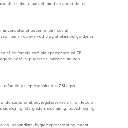
laste den enkelte patient, med de puder der er
 anvendelse af puderne, på trods af
hvad man vil opleve ved brug af almindelige dyner
 en af de fordele som plejepersonalet på ZBI
pegede også, at puderne tilpassede sig den
t erfarede plejepersonalet hos ZBI også.
understøttelse af bevægelsesevnen, til en lettere
 sidelejring, 135 graders sidelejring, bobath-lejring
lse og -behandling, hygiejneprocessor og meget