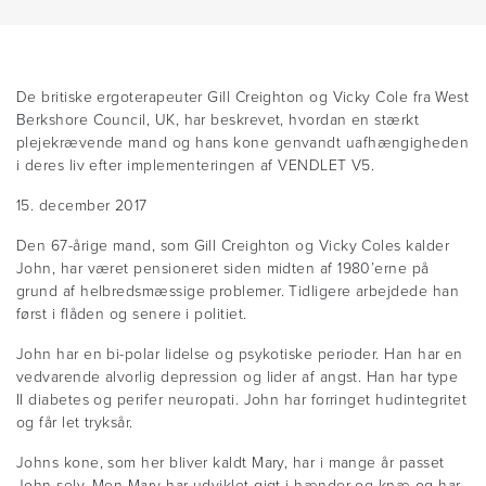
De britiske ergoterapeuter Gill Creighton og Vicky Cole fra West
Berkshore Council, UK, har beskrevet, hvordan en stærkt
plejekrævende mand og hans kone genvandt uafhængigheden
i deres liv efter implementeringen af VENDLET V5.
15. december 2017
Den 67-årige mand, som Gill Creighton og Vicky Coles kalder
John, har været pensioneret siden midten af 1980’erne på
grund af helbredsmæssige problemer. Tidligere arbejdede han
først i flåden og senere i politiet.
John har en bi-polar lidelse og psykotiske perioder. Han har en
vedvarende alvorlig depression og lider af angst. Han har type
II diabetes og perifer neuropati. John har forringet hudintegritet
og får let tryksår.
Johns kone, som her bliver kaldt Mary, har i mange år passet
John selv. Men Mary har udviklet gigt i hænder og knæ og har