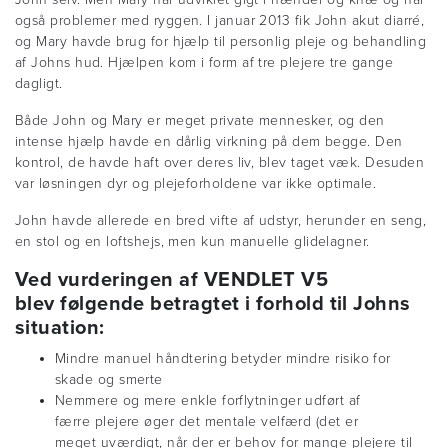
også problemer med ryggen. I januar 2013 fik John akut diarré,
og Mary havde brug for hjælp til personlig pleje og behandling
af Johns hud. Hjælpen kom i form af tre plejere tre gange
dagligt.
Både John og Mary er meget private mennesker, og den
intense hjælp havde en dårlig virkning på dem begge. Den
kontrol, de havde haft over deres liv, blev taget væk. Desuden
var løsningen dyr og plejeforholdene var ikke optimale.
John havde allerede en bred vifte af udstyr, herunder en seng,
en stol og en loftshejs, men kun manuelle glidelagner.
Ved vurderingen af VENDLET V5
blev følgende betragtet i forhold til Johns
situation:
Mindre manuel håndtering betyder mindre risiko for
skade og smerte
Nemmere og mere enkle forflytninger udført af
færre plejere øger det mentale velfærd (det er
meget uværdigt, når der er behov for mange plejere til