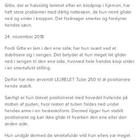
Gitte, der er halvsidig lammet efter en blodprop i hjernen, har
haft store problemer med dårlig nattesøvn, da hun nemt glider
ned og vrider i kroppen. Det forårsager smerter og forstyrrer
hendes søvn.
24. november 2018
Fordi Gitte er lam i den ene side, har hun svært ved at
stabilisere sig i sengen. Det betyder at hun meget let glider
ned i sengen til den ene side, hvorved hele hendes krop vrider
i en smertefuld stilling.
Derfor har man anvendt LEJRELET Tube 250 til at positionere
hende stabilt.
Særligt er hun blevet positioneret med hovedet hvilende på
midten af puden, hvor resten af tuben foldes ned under
hendes arme i en hesteskoform. Dermed ligger hun stabilt
positioneret og kan ikke glide til hverken den ene eller den
anden side.
Hun undgår dermed de smertefulde vrid hun ellers var meget