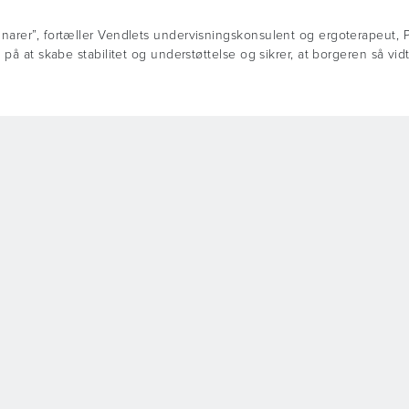
arer”, fortæller Vendlets undervisningskonsulent og ergoterapeut, Pi
å at skabe stabilitet og understøttelse og sikrer, at borgeren så vidt m
Withey Court
DHG Distributor Portal
Western Industrial Estate
Overholdelse af virksomhed
Caerphilly
GDPR og persondatapolitik
United Kingdom
Miljø, sociale forhold og go
CF83 1BF
selskabsledelse (ESG)
T:
+44 (0) 800 043 0881
Cookies
F:
+44 (0) 845 459 9832
Terms & Conditions
info@directhealthcaregroup.com
24/7 Leje og Service:
T:
+44 (0) 800 879 9289