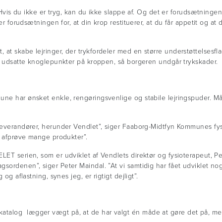
d. Hvis du ikke er tryg, kan du ikke slappe af. Og det er forudsætninge
 er forudsætningen for, at din krop restituerer, at du får appetit og at
at skabe lejringer, der trykfordeler med en større understøttelsesfla
ste udsatte knoglepunkter på kroppen, så borgeren undgår trykskader.
ne har ønsket enkle, rengøringsvenlige og stabile lejringspuder. Mål
leverandører, herunder Vendlet”, siger Faaborg-Midtfyn Kommunes fysi
at afprøve mange produkter”.
T serien, som er udviklet af Vendlets direktør og fysioterapeut, Peter
sordenen”, siger Peter Maindal. ”At vi samtidig har fået udviklet no
og aflastning, synes jeg, er rigtigt dejligt”.
talog lægger vægt på, at de har valgt én måde at gøre det på, men