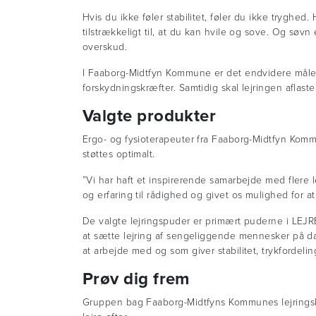
Hvis du ikke føler stabilitet, føler du ikke tryghe
tilstrækkeligt til, at du kan hvile og sove. Og søvn
overskud.
I Faaborg-Midtfyn Kommune er det endvidere målet, 
forskydningskræfter. Samtidig skal lejringen afla
Valgte produkter
Ergo- og fysioterapeuter fra Faaborg-Midtfyn Kommu
støttes optimalt.
”Vi har haft et inspirerende samarbejde med flere 
og erfaring til rådighed og givet os mulighed for 
De valgte lejringspuder er primært puderne i LEJRELE
at sætte lejring af sengeliggende mennesker på dag
at arbejde med og som giver stabilitet, trykfordeling 
Prøv dig frem
Gruppen bag Faaborg-Midtfyns Kommunes lejringska