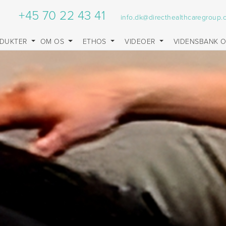
+45 70 22 43 41
info.dk@directhealthcaregroup
DUKTER
OM OS
ETHOS
VIDEOER
VIDENSBANK 