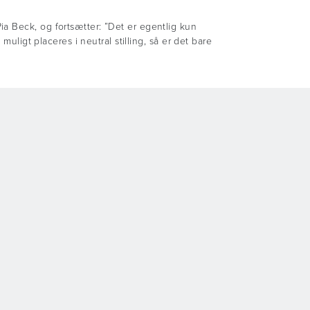
a Beck, og fortsætter: ”Det er egentlig kun
uligt placeres i neutral stilling, så er det bare
sregler
d