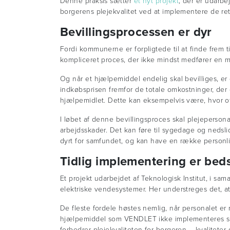
Denne praksis sætter
et nyt projekt
, der er udarbe
borgerens plejekvalitet ved at implementere de ret
Bevillingsprocessen er dyr
Fordi kommunerne er forpligtede til at finde frem t
kompliceret proces, der ikke mindst medfører en m
Og når et hjælpemiddel endelig skal bevilliges, er d
indkøbsprisen fremfor de totale omkostninger, der
hjælpemidlet. Dette kan eksempelvis være, hvor oft
I løbet af denne bevillingsproces skal plejepersona
arbejdsskader. Det kan føre til sygedage og nedsl
dyrt for samfundet, og kan have en række personli
Tidlig implementering er bed
Et projekt udarbejdet af Teknologisk Institut, i s
elektriske vendesystemer. Her understreges det, at
De fleste fordele høstes nemlig, når personalet er
hjælpemiddel som VENDLET ikke implementeres som 
forbedrer plejekvaliteten for borgeren – kvaliteter