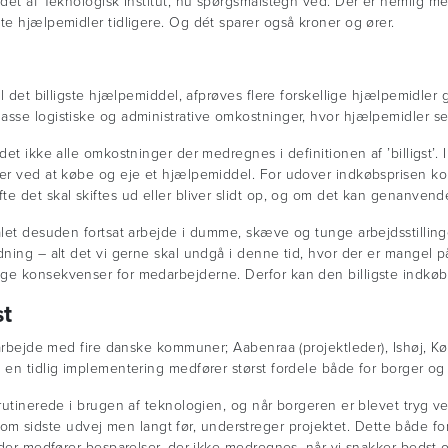
jdet af Teknologisk Institut, nu spørgsmålstegn ved. Der er nemlig me
te hjælpemidler tidligere. Og dét sparer også kroner og ører.
il det billigste hjælpemiddel, afprøves flere forskellige hjælpemidle
asse logistiske og administrative omkostninger, hvor hjælpemidler se
et ikke alle omkostninger der medregnes i definitionen af ’billigst’. I
 er ved at købe og eje et hjælpemiddel. For udover indkøbsprisen k
e det skal skiftes ud eller bliver slidt op, og om det kan genanvende
let desuden fortsat arbejde i dumme, skæve og tunge arbejdsstillinger
idning – alt det vi gerne skal undgå i denne tid, hvor der er mange
ge konsekvenser for medarbejderne. Derfor kan den billigste indkøbs
st
amarbejde med fire danske kommuner; Aabenraa (projektleder), Ishøj, 
 en tidlig implementering medfører størst fordele både for borger og
 rutinerede i brugen af teknologien, og når borgeren er blevet tryg v
sidste udvej men langt før, understreger projektet. Dette både fo
 der medfører besparelser, der ikke medregnes, når vi snakker bedst og