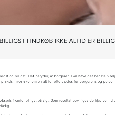
ILLIGST I INDKØB IKKE ALTID ER BILLIG
edst og billigst’. Det betyder, at borgeren skal have det bedste hjælpe
i praksis, hvor økonomien alt for ofte sættes før borgerens og person
ndkøbspris fremfor billigst på sigt. Som resultat bevilliges de hjælpemi
dårlig.