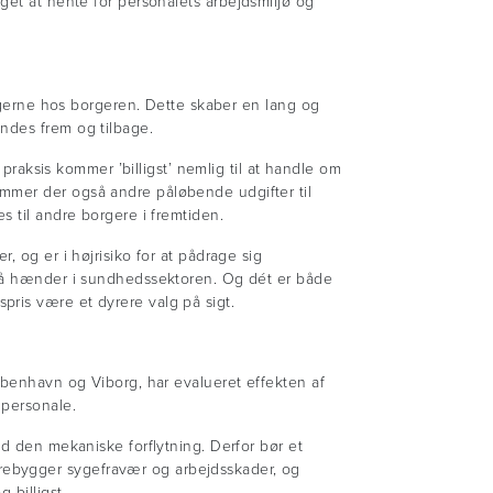
get at hente for personalets arbejdsmiljø og
r gerne hos borgeren. Dette skaber en lang og
ndes frem og tilbage.
 praksis kommer ’billigst’ nemlig til at handle om
ommer der også andre påløbende udgifter til
s til andre borgere i fremtiden.
, og er i højrisiko for at pådrage sig
l på hænder i sundhedssektoren. Og dét er både
pris være et dyrere valg på sigt.
København og Viborg, har evalueret effekten af
 personale.
ed den mekaniske forflytning. Derfor bør et
rebygger sygefravær og arbejdsskader, og
 billigst.