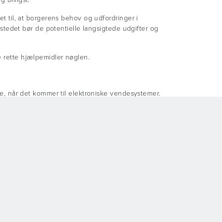
et til, at borgerens behov og udfordringer i
I stedet bør de potentielle langsigtede udgifter og
e rette hjælpemidler nøglen.
rne, når det kommer til elektroniske vendesystemer.
ituationer. Derfor bør forflytningsvejlederen have
r, da det er dem, der bedst kender arbejdsbyrden.
sregler
d