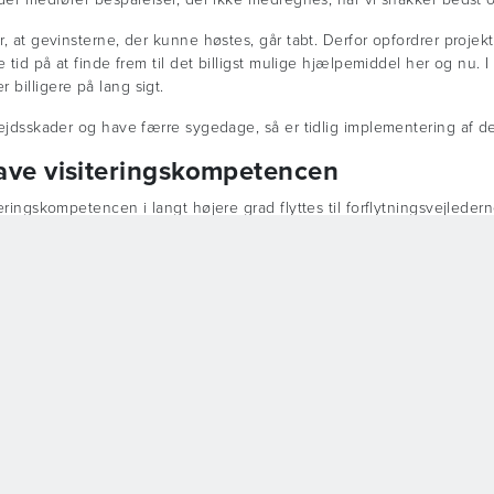
r, at gevinsterne, der kunne høstes, går tabt. Derfor opfordrer projekt
e tid på at finde frem til det billigst mulige hjælpemiddel her og nu. 
billigere på lang sigt.
rbejdsskader og have færre sygedage, så er tidlig implementering af d
have visiteringskompetencen
teringskompetencen i langt højere grad flyttes til forflytningsvejlede
systemer er et APV-hjælpemiddel, som netop anvendes i forflytningss
iske vendesystemer hos en borger, med baggrund i personalets ønske
Withey Court
DHG Distributor Portal
Western Industrial Estate
Overholdelse af virksomhed
Caerphilly
GDPR og persondatapolitik
United Kingdom
Miljø, sociale forhold og go
CF83 1BF
selskabsledelse (ESG)
T:
+44 (0) 800 043 0881
Cookies