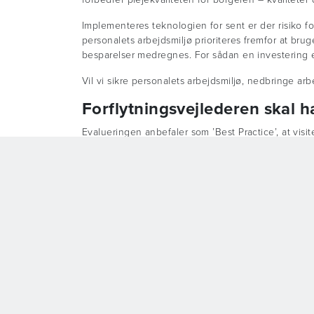
Implementeres teknologien for sent er der risiko fo
personalets arbejdsmiljø prioriteres fremfor at brug
besparelser medregnes. For sådan en investering er 
Vil vi sikre personalets arbejdsmiljø, nedbringe a
Forflytningsvejlederen skal 
Evalueringen anbefaler som ’Best Practice’, at visi
Denne anbefaling bygger på, at elektroniske vende
ansvaret for at godkende visiteringen af elektron