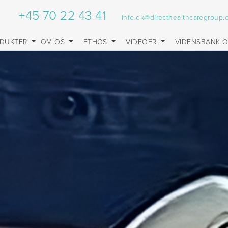
+45 70 22 43 41
info.dk@directhealthcaregroup
DUKTER
OM OS
ETHOS
VIDEOER
VIDENSBANK 