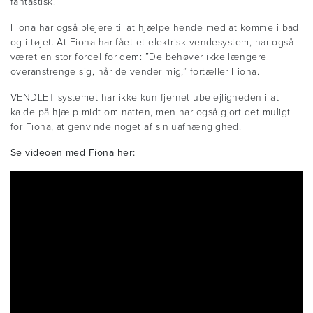
fantastisk.”
Fiona har også plejere til at hjælpe hende med at komme i bad
og i tøjet. At Fiona har fået et elektrisk vendesystem, har også
været en stor fordel for dem: ”De behøver ikke længere
overanstrenge sig, når de vender mig,” fortæller Fiona.
VENDLET systemet har ikke kun fjernet ubelejligheden i at
kalde på hjælp midt om natten, men har også gjort det muligt
for Fiona, at genvinde noget af sin uafhængighed.
Se videoen med Fiona her: