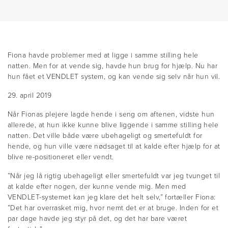
Fiona havde problemer med at ligge i samme stilling hele
natten. Men for at vende sig, havde hun brug for hjælp. Nu har
hun fået et VENDLET system, og kan vende sig selv når hun vil.
29. april 2019
Når Fionas plejere lagde hende i seng om aftenen, vidste hun
allerede, at hun ikke kunne blive liggende i samme stilling hele
natten. Det ville både være ubehageligt og smertefuldt for
hende, og hun ville være nødsaget til at kalde efter hjælp for at
blive re-positioneret eller vendt.
”Når jeg lå rigtig ubehageligt eller smertefuldt var jeg tvunget til
at kalde efter nogen, der kunne vende mig. Men med
VENDLET-systemet kan jeg klare det helt selv,” fortæller Fiona:
”Det har overrasket mig, hvor nemt det er at bruge. Inden for et
par dage havde jeg styr på det, og det har bare været