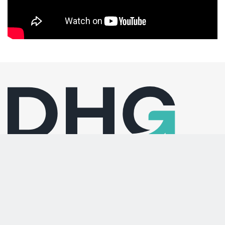
Withey Court
Western Industrial Estate
Caerphilly
United Kingdom
CF83 1BF