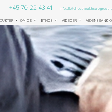
+45 70 22 43 41
info.dk@directhealthcaregroup
DUKTER
OM OS
ETHOS
VIDEOER
VIDENSBANK 