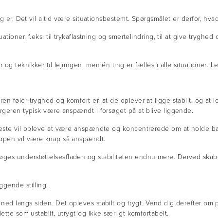
ng er. Det vil altid være situationsbestemt. Spørgsmålet er derfor, h
ationer, f.eks. til trykaflastning og smertelindring, til at give tryghe
g teknikker til lejringen, men én ting er fælles i alle situationer: Le
n føler tryghed og komfort er, at de oplever at ligge stabilt, og at
orgeren typisk være anspændt i forsøget på at blive liggende.
leste vil opleve at være anspændte og koncentrerede om at holde bala
oppen vil være knap så anspændt.
ges understøttelsesfladen og stabiliteten endnu mere. Derved skabe
gende stilling.
ned langs siden. Det opleves stabilt og trygt. Vend dig derefter om 
ette som ustabilt, utrygt og ikke særligt komfortabelt.