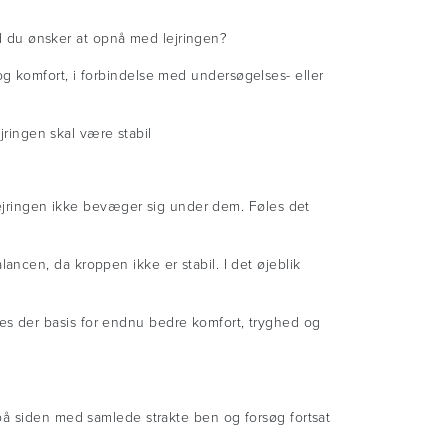
vad du ønsker at opnå med lejringen?
d og komfort, i forbindelse med undersøgelses- eller
jringen skal være stabil
 lejringen ikke bevæger sig under dem. Føles det
ncen, da kroppen ikke er stabil. I det øjeblik
s der basis for endnu bedre komfort, tryghed og
på siden med samlede strakte ben og forsøg fortsat