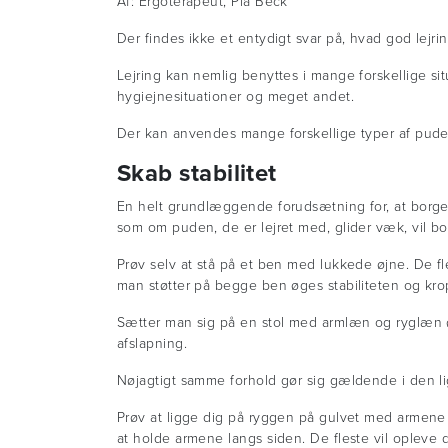
Af: Ergoterapeut, Pia Beck
Der findes ikke et entydigt svar på, hvad god lejri
Lejring kan nemlig benyttes i mange forskellige situ
hygiejnesituationer og meget andet.
Der kan anvendes mange forskellige typer af puder o
Skab stabilitet
En helt grundlæggende forudsætning for, at borgere
som om puden, de er lejret med, glider væk, vil b
Prøv selv at stå på et ben med lukkede øjne. De f
man støtter på begge ben øges stabiliteten og kr
Sætter man sig på en stol med armlæn og ryglæn ø
afslapning.
Nøjagtigt samme forhold gør sig gældende i den lig
Prøv at ligge dig på ryggen på gulvet med armene 
at holde armene langs siden. De fleste vil opleve d