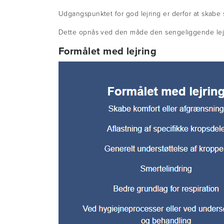
Udgangspunktet for god lejring er derfor at skabe s
Dette opnås ved den måde den sengeliggende lejre
Formålet med lejring