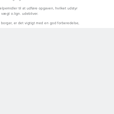
lpemidler til at udføre opgaven, hvilket udstyr
 vægt o.lign. udebliver.
 borger, er det vigtigt med en god forberedelse,
ent. Derfor giver jeg dig her mine bedste råd til,
n finder særegne måder at bevæge sig på
re stoppe med at spise
vært overvægtig borger eller patient