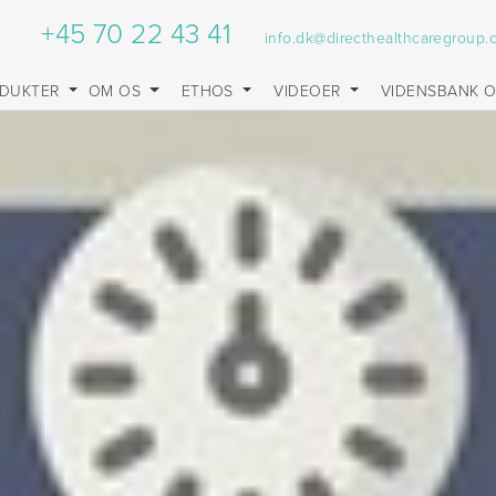
+45 70 22 43 41
info.dk@directhealthcaregroup
DUKTER
OM OS
ETHOS
VIDEOER
VIDENSBANK 