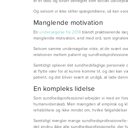
er et tabu og bliver betragtet som socialt uaccepta
Og selvom vi ikke stiller spørgsmålene, så kan vor
Manglende motivation
En
undersøgelse fra 2018
blandt praktiserende læg
manglende motivation, end med ord, som signalere
Selvom samme undersøgelse viste, at de svært ove
relationen mellem patient og sundhedsprofessione
Samtidigt oplever det sundhedsfaglige personale og
at flytte væv for at kunne komme til, og der kan v
patient, og det bliver svært at undgå, at lade denne
En kompleks lidelse
Som sundhedsprofessionel arbejder vi med en for
humanvidenskab. Men mængden af empirisk og kli
rehabilitere og ikke mindst om, hvilke følgelidels
Samtidigt mangler mange sundhedsprofessionelle si
det endnu ikke alle sundhedsprofessionelle, der h