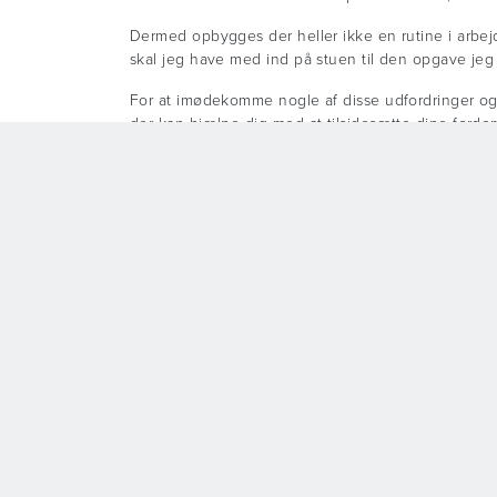
Dermed opbygges der heller ikke en rutine i arbejd
skal jeg have med ind på stuen til den opgave jeg 
For at imødekomme nogle af disse udfordringer og t
der kan hjælpe dig med at tilsidesætte dine fordom
Mine bedste råd til mødet med
Igennem min tid som underviser i ergonomi og baria
hvordan du forholder dig, hvis du er uvant med at 
Hold øjenkontakten – kig på mennesket
Spørg patienten hvad de kan selv – ofte ka
Vid, at der kan være mange årsager til svær
Forbered dig grundigt på den opgave du skal
Hav de rette hjælpemidler til rådighed – der