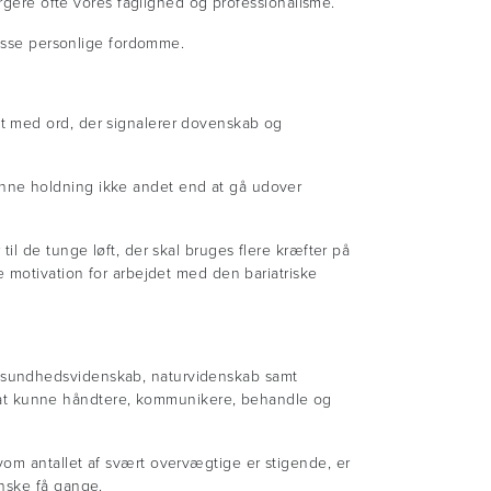
orgere ofte vores faglighed og professionalisme.
disse personlige fordomme.
t med ord, der signalerer dovenskab og
enne holdning ikke andet end at gå udover
il de tunge løft, der skal bruges flere kræfter på
e motivation for arbejdet med den bariatriske
m sundhedsvidenskab, naturvidenskab samt
at kunne håndtere, kommunikere, behandle og
om antallet af svært overvægtige er stigende, er
anske få gange.