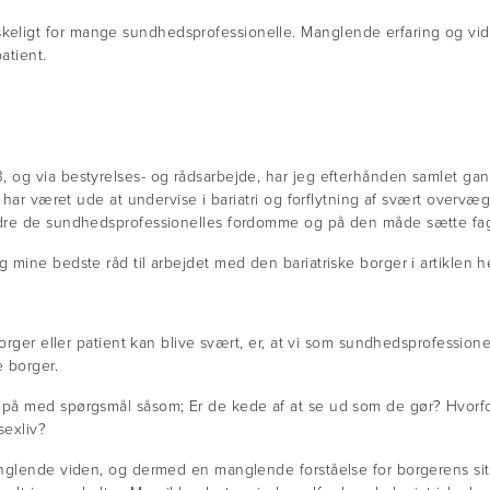
ligt for mange sundhedsprofessionelle. Manglende erfaring og vid
atient.
 og via bestyrelses- og rådsarbejde, har jeg efterhånden samlet ga
e har været ude at undervise i bariatri og forflytning af svært overv
rdre de sundhedsprofessionelles fordomme og på den måde sætte fag
mine bedste råd til arbejdet med den bariatriske borger i artiklen he
orger eller patient kan blive svært, er, at vi som sundhedsprofession
 borger.
på med spørgsmål såsom; Er de kede af at se ud som de gør? Hvorfo
sexliv?
nglende viden, og dermed en manglende forståelse for borgerens sit