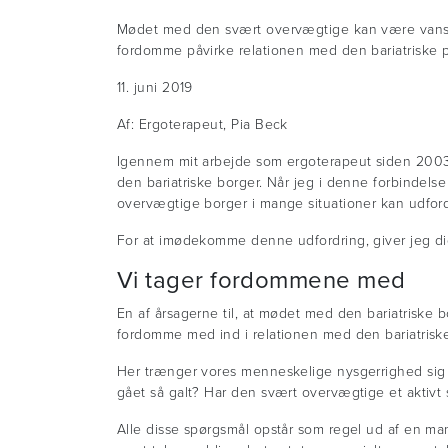
Mødet med den svært overvægtige kan være vanske
fordomme påvirke relationen med den bariatriske p
11. juni 2019
Af: Ergoterapeut, Pia Beck
Igennem mit arbejde som ergoterapeut siden 2003,
den bariatriske borger. Når jeg i denne forbindels
overvægtige borger i mange situationer kan udfo
For at imødekomme denne udfordring, giver jeg dig 
Vi tager fordommene med
En af årsagerne til, at mødet med den bariatriske b
fordomme med ind i relationen med den bariatriske
Her trænger vores menneskelige nysgerrighed sig 
gået så galt? Har den svært overvægtige et aktivt 
Alle disse spørgsmål opstår som regel ud af en ma