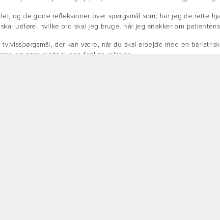
et, og de gode refleksioner over spørgsmål som; har jeg de rette hjæ
skal udføre, hvilke ord skal jeg bruge, når jeg snakker om patientens
vivlsspørgsmål, der kan være, når du skal arbejde med en bariatrisk
me og gøre plads til den faglige relation.
 bariatriske borgere
tri har jeg samlet gode erfaringer med mødet med den bariatriske pati
varetage plejeopgaver af den bariatriske patient:
n bariatriske mennesker mere, end man tror, da deres krop med tide
 overvægt, og at det ikke er patientens egen skyld – de kan ikke ba
 løse, så patienten ikke oplever dig som uforberedt eller tøvende
 bør altid være et elektronisk vendesystem, når du skal forflytte en s
Withey Court
DHG Distributor Portal