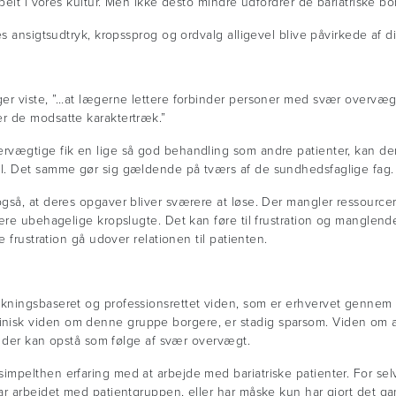
belt i vores kultur. Men ikke desto mindre udfordrer de bariatriske b
es ansigtsudtryk, kropssprog og ordvalg alligevel blive påvirkede af 
er viste, ”…at lægerne lettere forbinder personer med svær overvæg
r de modsatte karaktertræk.”
rvægtige fik en lige så god behandling som andre patienter, kan d
l. Det samme gør sig gældende på tværs af de sundhedsfaglige fag.
så, at deres opgaver bliver sværere at løse. Der mangler ressourcer t
ære ubehagelige kropslugte. Det kan føre til frustration og manglend
 frustration gå udover relationen til patienten.
skningsbaseret og professionsrettet viden, som er erhvervet genne
nisk viden om denne gruppe borgere, er stadig sparsom. Viden om 
er der kan opstå som følge af svær overvægt.
mpelthen erfaring med at arbejde med bariatriske patienter. For selv
ar arbejdet med patientgruppen, eller har måske kun har gjort det g