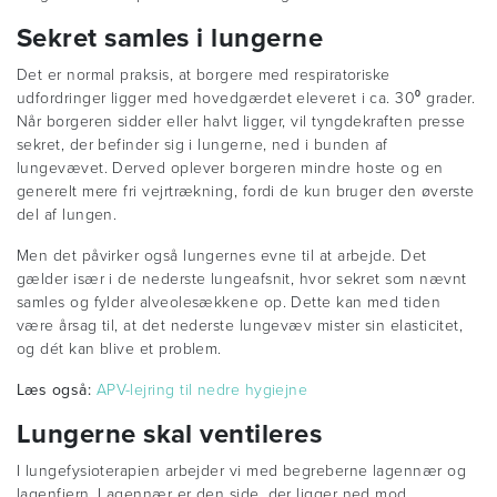
Sekret samles i lungerne
Det er normal praksis, at borgere med respiratoriske
udfordringer ligger med hovedgærdet eleveret i ca. 30⁰ grader.
Når borgeren sidder eller halvt ligger, vil tyngdekraften presse
sekret, der befinder sig i lungerne, ned i bunden af
lungevævet. Derved oplever borgeren mindre hoste og en
generelt mere fri vejrtrækning, fordi de kun bruger den øverste
del af lungen.
Men det påvirker også lungernes evne til at arbejde. Det
gælder især i de nederste lungeafsnit, hvor sekret som nævnt
samles og fylder alveolesækkene op. Dette kan med tiden
være årsag til, at det nederste lungevæv mister sin elasticitet,
og dét kan blive et problem.
Læs også:
APV-lejring til nedre hygiejne
Lungerne skal ventileres
I lungefysioterapien arbejder vi med begreberne lagennær og
lagenfjern. Lagennær er den side, der ligger ned mod