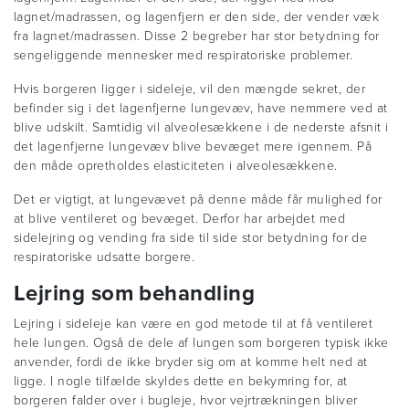
lagnet/madrassen, og lagenfjern er den side, der vender væk
fra lagnet/madrassen. Disse 2 begreber har stor betydning for
sengeliggende mennesker med respiratoriske problemer.
Hvis borgeren ligger i sideleje, vil den mængde sekret, der
befinder sig i det lagenfjerne lungevæv, have nemmere ved at
blive udskilt. Samtidig vil alveolesækkene i de nederste afsnit i
det lagenfjerne lungevæv blive bevæget mere igennem. På
den måde opretholdes elasticiteten i alveolesækkene.
Det er vigtigt, at lungevævet på denne måde får mulighed for
at blive ventileret og bevæget. Derfor har arbejdet med
sidelejring og vending fra side til side stor betydning for de
respiratoriske udsatte borgere.
Lejring som behandling
Lejring i sideleje kan være en god metode til at få ventileret
hele lungen. Også de dele af lungen som borgeren typisk ikke
anvender, fordi de ikke bryder sig om at komme helt ned at
ligge. I nogle tilfælde skyldes dette en bekymring for, at
borgeren falder over i bugleje, hvor vejrtrækningen bliver