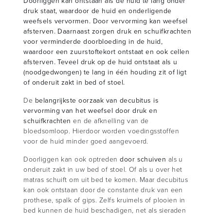
Doorliggen kan ontstaan als de huid te lang onder
druk staat, waardoor de huid en onderligende
weefsels vervormen. Door vervorming kan weefsel
afsterven. Daarnaast zorgen druk en schuifkrachten
voor verminderde doorbloeding in de huid,
waardoor een zuurstoftekort ontstaat en ook cellen
afsterven. Teveel druk op de huid ontstaat als u
(noodgedwongen) te lang in één houding zit of ligt
of onderuit zakt in bed of stoel.
De
belangrijkste oorzaak van decubitus is
vervorming van het weefsel door druk en
schuifkrachten
en de afknelling van de
bloedsomloop. Hierdoor worden voedingsstoffen
voor de huid minder goed aangevoerd.
Doorliggen kan ook optreden
door schuiven
als u
onderuit zakt in uw bed of stoel. Of als u over het
matras schuift om uit bed te komen. Maar decubitus
kan ook ontstaan door de constante druk van een
prothese, spalk of gips. Zelfs kruimels of plooien in
bed kunnen de huid beschadigen, net als sieraden