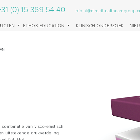
+31 (0) 15 369 54 40
info.nl@directhealthcaregroup.
DUCTEN
ETHOS EDUCATION
KLINISCH ONDERZOEK
NIE
SEN
combinatie van visco-elastisch
en uitstekende drukverdeling
patiënt. Het