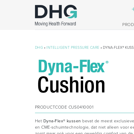
PRO
DHG
»
INTELLIGENT PRESSURE CARE
» DYNA-FLEX® KUS
PRODUCTCODE
CUS0410001
Het
Dyna-Flex® kussen
bevat de meest exclusieve 
en CME-schuimtechnologie, dat niet alleen voor e
zorgt maar ook voor een geweldig comfort van de 