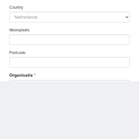
Country
Woonplaats
Postcode
Organisatie
*
Functie
*
E-mailadres
*