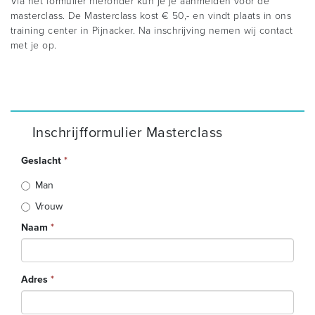
Via het formulier hieronder kun je je aanmelden voor de
masterclass. De Masterclass kost € 50,- en vindt plaats in ons
training center in Pijnacker. Na inschrijving nemen wij contact
met je op.
Inschrijfformulier Masterclass
Geslacht
*
Man
Vrouw
Naam
*
Adres
*