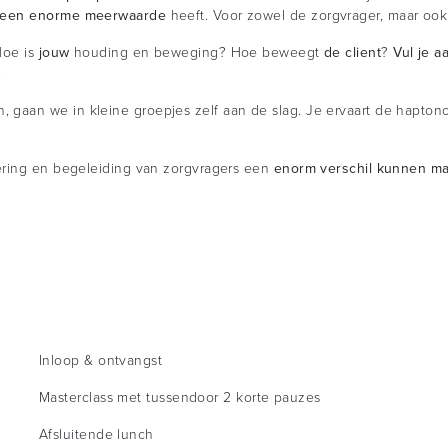
 een enorme meerwaarde
heeft. Voor zowel de zorgvrager, maar ook
Hoe is
jouw
houding en beweging? Hoe beweegt
de client
?
Vul je a
.
gaan we in kleine groepjes zelf aan de slag. Je ervaart de hapto
ring en begeleiding van zorgvragers een
enorm verschil kunnen m
Inloop & ontvangst
Masterclass met tussendoor 2 korte pauzes
Afsluitende lunch