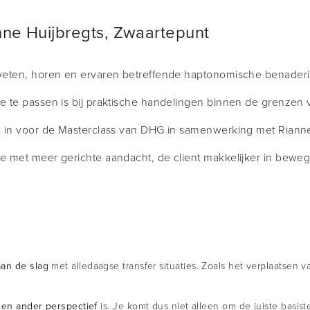
nne Huijbregts, Zwaartepunt
 weten, horen en ervaren betreffende haptonomische benader
oe te passen is bij praktische handelingen binnen de grenzen
an in voor de Masterclass van DHG in samenwerking met Riann
je met meer gerichte aandacht, de client makkelijker in bewegi
aan de slag
met alledaagse transfer situaties. Zoals het verplaatsen 
een ander perspectief
is. Je komt dus niet alleen om de juiste basist