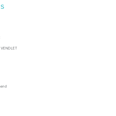
ss
k
us VENDLET
n
band