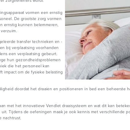
er zorgverleners wordt
ingsapparaat vormen een ernstig
soneel. De grootste zorg vormen
nen ernstig kunnen belemmeren,
 verzuim.
ngeleerde transfer technieken en -
elen bij verplaatsing voorhanden
jdens een verplaatsing gebeurt.
wege hun gezondheidsproblemen
niek die het personeel kan
ft impact om de fysieke belasting
igheid doordat het draaien en positioneren in bed een beheerste h
aan met het innovatieve Vendlet draaisysteem en wat dit kan beteke
 uit. Tijdens de oefeningen maak je ook kennis met verschillende po
 nachtrust.