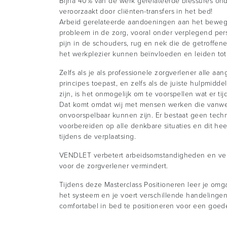
Bijna 40% van de werk gerelateerde blessures ond
veroorzaakt door cliënten-transfers in het bed!
Arbeid gerelateerde aandoeningen aan het beweg
probleem in de zorg, vooral onder verplegend per
pijn in de schouders, rug en nek die de getroffe
het werkplezier kunnen beïnvloeden en leiden tot
Zelfs als je als professionele zorgverlener alle aa
principes toepast, en zelfs als de juiste hulpmidd
zijn, is het onmogelijk om te voorspellen wat er ti
Dat komt omdat wij met mensen werken die van
onvoorspelbaar kunnen zijn. Er bestaat geen tech
voorbereiden op alle denkbare situaties en dit hee
tijdens de verplaatsing.
VENDLET verbetert arbeidsomstandigheden en veil
voor de zorgverlener vermindert.
Tijdens deze Masterclass Positioneren leer je omg
het systeem en je voert verschillende handelingen
comfortabel in bed te positioneren voor een goede