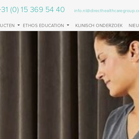
+31 (0) 15 369 54 40
info.nl@directhealthcaregroup.
DUCTEN
ETHOS EDUCATION
KLINISCH ONDERZOEK
NIE