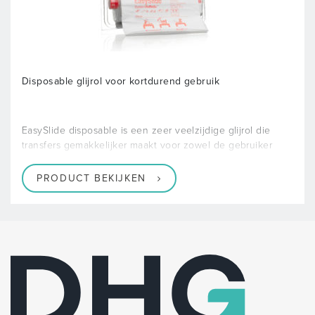
Disposable glijrol voor kortdurend gebruik
EasySlide disposable is een zeer veelzijdige glijrol die
transfers gemakkelijker maakt voor zowel de gebruiker
PRODUCT BEKIJKEN