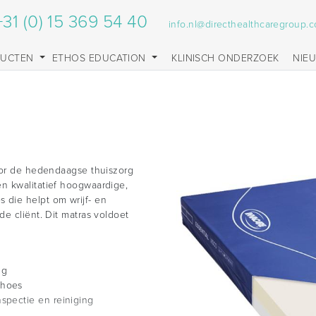
+31 (0) 15 369 54 40
info.nl@directhealthcaregroup.
DUCTEN
ETHOS EDUCATION
KLINISCH ONDERZOEK
NIE
voor de hedendaagse thuiszorg
n kwalitatief hoogwaardige,
die helpt om wrijf- en
e cliënt. Dit matras voldoet
ng
 hoes
nspectie en reiniging