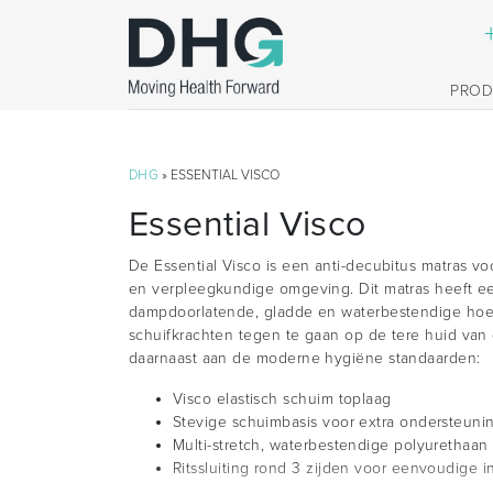
PRO
DHG
» ESSENTIAL VISCO
Essential Visco
De Essential Visco is een anti-decubitus matras 
en verpleegkundige omgeving. Dit matras heeft ee
dampdoorlatende, gladde en waterbestendige hoes 
schuifkrachten tegen te gaan op de tere huid van d
daarnaast aan de moderne hygiëne standaarden:
Visco elastisch schuim toplaag
Stevige schuimbasis voor extra ondersteuni
Multi-stretch, waterbestendige polyurethaan
Ritssluiting rond 3 zijden voor eenvoudige i