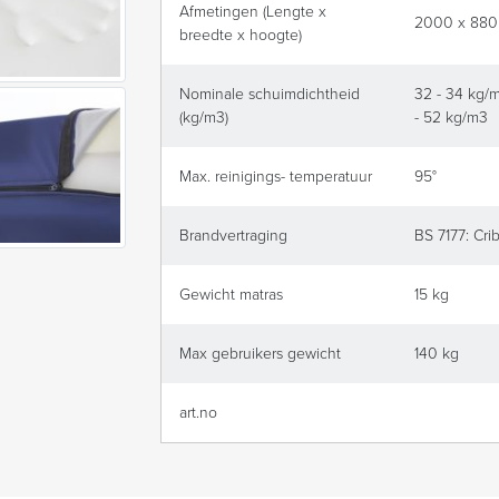
Afmetingen (Lengte x
2000 x 880
breedte x hoogte)
Nominale schuimdichtheid
32 - 34 kg/m
(kg/m3)
- 52 kg/m3
Max. reinigings- temperatuur
95°
Brandvertraging
BS 7177: Cri
Gewicht matras
15 kg
Max gebruikers gewicht
140 kg
art.no