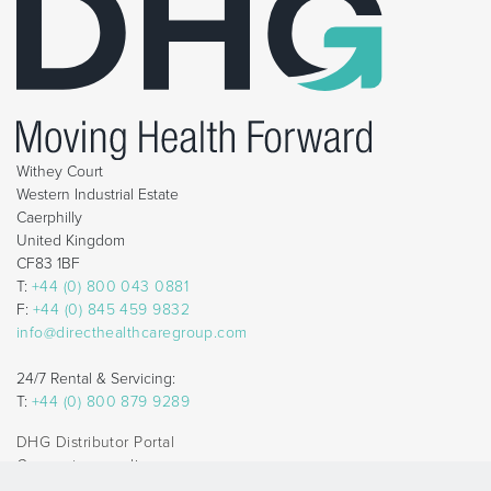
Withey Court
Western Industrial Estate
Caerphilly
United Kingdom
CF83 1BF
T:
+44 (0) 800 043 0881
F:
+44 (0) 845 459 9832
info@directhealthcaregroup.com
24/7 Rental & Servicing:
T:
+44 (0) 800 879 9289
DHG Distributor Portal
Corporate compliance
AVG en Privacybeleid