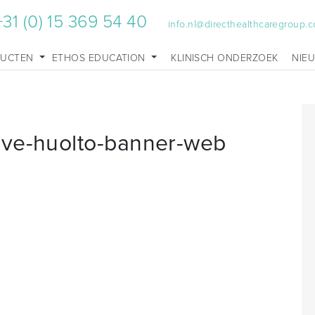
+31 (0) 15 369 54 40
info.nl@directhealthcaregroup.
DUCTEN
ETHOS EDUCATION
KLINISCH ONDERZOEK
NIE
rve-huolto-banner-web