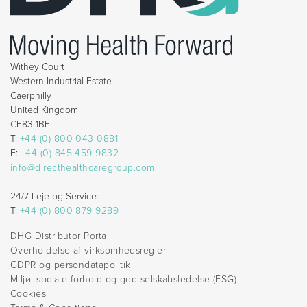
Withey Court
Western Industrial Estate
Caerphilly
United Kingdom
CF83 1BF
T:
+44 (0) 800 043 0881
F:
+44 (0) 845 459 9832
info@directhealthcaregroup.com
24/7 Leje og Service:
T:
+44 (0) 800 879 9289
DHG Distributor Portal
Overholdelse af virksomhedsregler
GDPR og persondatapolitik
Miljø, sociale forhold og god selskabsledelse (ESG)
Cookies