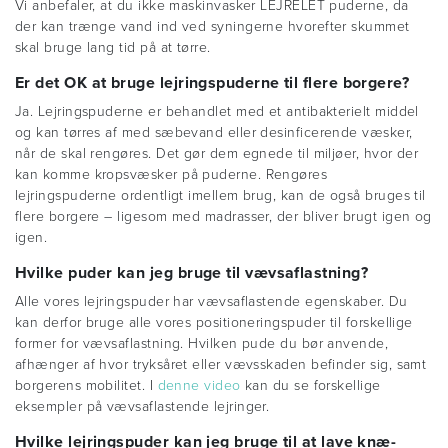
Vi anbefaler, at du ikke maskinvasker LEJRELET puderne, da
der kan trænge vand ind ved syningerne hvorefter skummet
skal bruge lang tid på at tørre.
Er det OK at bruge lejringspuderne til flere borgere?
Ja. Lejringspuderne er behandlet med et antibakterielt middel
og kan tørres af med sæbevand eller desinficerende væsker,
når de skal rengøres. Det gør dem egnede til miljøer, hvor der
kan komme kropsvæsker på puderne. Rengøres
lejringspuderne ordentligt imellem brug, kan de også bruges til
flere borgere – ligesom med madrasser, der bliver brugt igen og
igen.
Hvilke puder kan jeg bruge til vævsaflastning?
Alle vores lejringspuder har vævsaflastende egenskaber. Du
kan derfor bruge alle vores positioneringspuder til forskellige
former for vævsaflastning. Hvilken pude du bør anvende,
afhænger af hvor tryksåret eller vævsskaden befinder sig, samt
borgerens mobilitet. I
denne video
kan du se forskellige
eksempler på vævsaflastende lejringer.
Hvilke lejringspuder kan jeg bruge til at lave knæ-