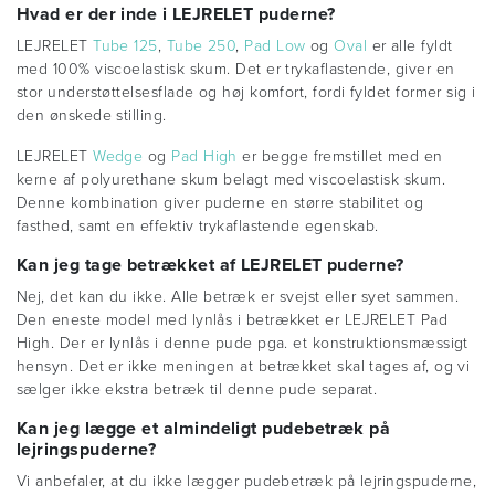
Hvad er der inde i LEJRELET puderne?
LEJRELET
Tube 125
,
Tube 250
,
Pad Low
og
Oval
er alle fyldt
med 100% viscoelastisk skum. Det er trykaflastende, giver en
stor understøttelsesflade og høj komfort, fordi fyldet former sig i
den ønskede stilling.
LEJRELET
Wedge
og
Pad High
er begge fremstillet med en
kerne af polyurethane skum belagt med viscoelastisk skum.
Denne kombination giver puderne en større stabilitet og
fasthed, samt en effektiv trykaflastende egenskab.
Kan jeg tage betrækket af LEJRELET puderne?
Nej, det kan du ikke. Alle betræk er svejst eller syet sammen.
Den eneste model med lynlås i betrækket er LEJRELET Pad
High. Der er lynlås i denne pude pga. et konstruktionsmæssigt
hensyn. Det er ikke meningen at betrækket skal tages af, og vi
sælger ikke ekstra betræk til denne pude separat.
Kan jeg lægge et almindeligt pudebetræk på
lejringspuderne?
Vi anbefaler, at du ikke lægger pudebetræk på lejringspuderne,