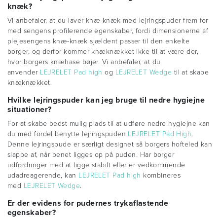
knæk?
Vi anbefaler, at du laver knæ-knæk med lejringspuder frem for
med sengens profilerende egenskaber, fordi dimensionerne af
plejesengens knæ-knæk sjældent passer til den enkelte
borger, og derfor kommer knæknækket ikke til at være der,
hvor borgers knæhase bøjer. Vi anbefaler, at du
anvender
LEJRELET Pad high
og
LEJRELET Wedge
til at skabe
knæknækket.
Hvilke lejringspuder kan jeg bruge til nedre hygiejne
situationer?
For at skabe bedst mulig plads til at udføre nedre hygiejne kan
du med fordel benytte lejringspuden
LEJR
ELET Pad High
.
Denne lejringspude er særligt designet så borgers hofteled kan
slappe af, når benet ligges op på puden. Har borger
udfordringer med at ligge stabilt eller er vedkommende
udadreagerende, kan
LEJRELET Pad high
kombineres
med
LEJRELET Wedge
.
Er der evidens for pudernes trykaflastende
egenskaber?