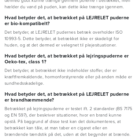
dermed godt kunne trænge gennem porerne i betrækket, men
hælder du vand på puden, kan dette ikke trænge igennem.
Hvad betyder det, at betrækket på LEJRELET puderne
er bio-kompatibelt?
Det betyder, at LEJRELET pudernes betræk overholder ISO
10993-5. Dette betyder, at betrækket ikke er skadeligt for
huden, og at det dermed er velegnet til plejesituationer.
Hvad betyder det, at betrækket på lejringspuderne er
Oeko-tex, class 1?
Det betyder, at betrækket ikke indeholder stoffer, der er
kræftfremkaldende, hormonforstyrrende eller på anden måde er
sundhedsskadelige.
Hvad betyder det, at betrækket på LEJRELET puderne
er brandhæmmende?
Betrækket på lejringspuderne er testet ift. 2 standarder (BS 7175
og EN 597), der beskriver situationer, hvor en brand kunne
opstå. På baggrund af disse test kan det dokumenteres, at
betrækket kan tåle, at man taber en cigaret eller en
brændende tændstik på det, uden at det begynder at brænde.