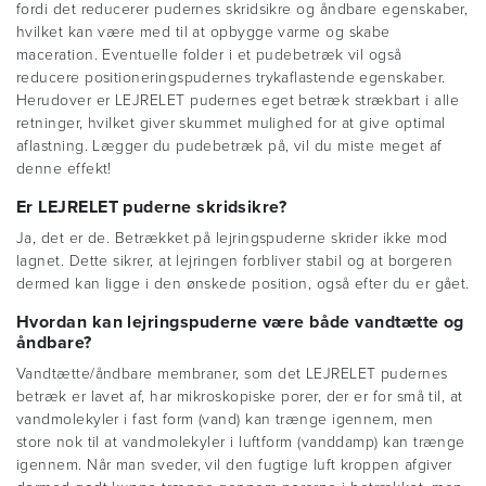
fordi det reducerer pudernes skridsikre og åndbare egenskaber,
hvilket kan være med til at opbygge varme og skabe
maceration. Eventuelle folder i et pudebetræk vil også
reducere positioneringspudernes trykaflastende egenskaber.
Herudover er LEJRELET pudernes eget betræk strækbart i alle
retninger, hvilket giver skummet mulighed for at give optimal
aflastning. Lægger du pudebetræk på, vil du miste meget af
denne effekt!
Er LEJRELET puderne skridsikre?
Ja, det er de. Betrækket på lejringspuderne skrider ikke mod
lagnet. Dette sikrer, at lejringen forbliver stabil og at borgeren
dermed kan ligge i den ønskede position, også efter du er gået.
Hvordan kan lejringspuderne være både vandtætte og
åndbare?
Vandtætte/åndbare membraner, som det LEJRELET pudernes
betræk er lavet af, har mikroskopiske porer, der er for små til, at
vandmolekyler i fast form (vand) kan trænge igennem, men
store nok til at vandmolekyler i luftform (vanddamp) kan trænge
igennem. Når man sveder, vil den fugtige luft kroppen afgiver