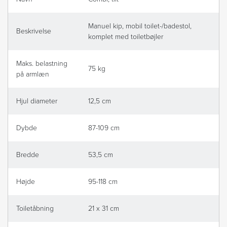
Manuel kip, mobil toilet-/badestol,
Beskrivelse
komplet med toiletbøjler
Maks. belastning
75 kg
på armlæn
Hjul diameter
12,5 cm
Dybde
87-109 cm
Bredde
53,5 cm
Højde
95-118 cm
Toiletåbning
21 x 31 cm