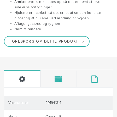
Armlænene kan klappes op, så det er nemt at lave
sidelæns forflytninger
Hjulene er mærket, så det er let at se den korrekte
placering af hjulene ved ændring af højden
Aftageligt sæde og ryglæn
Nem at rengøre
FORESPØRG OM DETTE PRODUKT
Varenummer
201941314
Navn
Combi, tilt