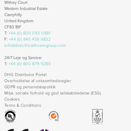
Withey Court
Western Industrial Estate
Caerphilly
United Kingdom
CF83 1BF
T:
+44 (0) 800 043 0881
F:
+44 (0) 845 459 9832
info@directhealthcaregroup.com
24/7 Leje og Service:
T:
+44 (0) 800 879 9289
DHG Distributor Portal
Overholdelse af virksomhedsregler
GDPR og persondatapolitik
Miljø, sociale forhold og god selskabsledelse (ESG)
Cookies
Terms & Conditions