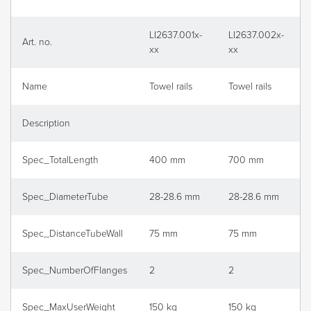
LI2637.001x-
LI2637.002x-
Art. no.
xx
xx
Name
Towel rails
Towel rails
Description
Spec_TotalLength
400 mm
700 mm
Spec_DiameterTube
28-28.6 mm
28-28.6 mm
Spec_DistanceTubeWall
75 mm
75 mm
Spec_NumberOfFlanges
2
2
Spec_MaxUserWeight
150 kg
150 kg