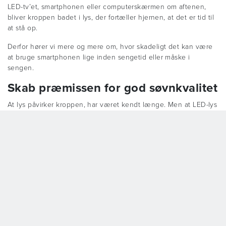
LED-tv’et, smartphonen eller computerskærmen om aftenen,
bliver kroppen badet i lys, der fortæller hjernen, at det er tid til
at stå op.
Derfor hører vi mere og mere om, hvor skadeligt det kan være
at bruge smartphonen lige inden sengetid eller måske i
sengen.
Skab præmissen for god søvnkvalitet
At lys påvirker kroppen, har været kendt længe. Men at LED-lys
og lys fra sparepærer i den grad har en direkte negativ
påvirkning på søvnen, er knapt så kendt. Det bør dog være en
faktor, der prioriteres i arbejdet med sengeliggende mennesker.
Mennesker der ikke selv kan vælge om der er lyst eller mørkt
der, hvor de sover, har krav på, at de der yder pleje og omsorg
for dem, er klædt på til at skabe præmissen for en god
søvnkvalitet.
Dette gøres blandt andet ved at minimere det blå lys inden
sengetid, og sørge for mørke om natten. Er der brug for lys om