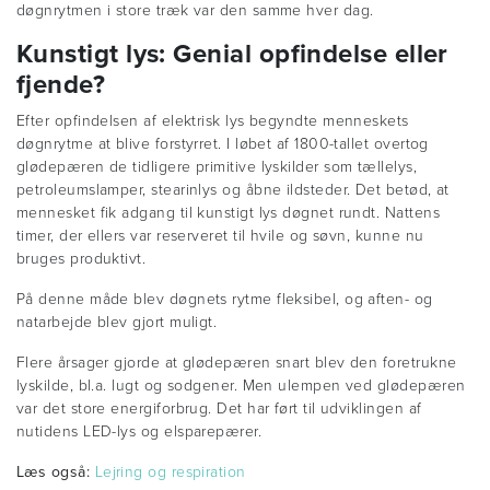
døgnrytmen i store træk var den samme hver dag.
Kunstigt lys: Genial opfindelse eller
fjende?
Efter opfindelsen af elektrisk lys begyndte menneskets
døgnrytme at blive forstyrret. I løbet af 1800-tallet overtog
glødepæren de tidligere primitive lyskilder som tællelys,
petroleumslamper, stearinlys og åbne ildsteder. Det betød, at
mennesket fik adgang til kunstigt lys døgnet rundt. Nattens
timer, der ellers var reserveret til hvile og søvn, kunne nu
bruges produktivt.
På denne måde blev døgnets rytme fleksibel, og aften- og
natarbejde blev gjort muligt.
Flere årsager gjorde at glødepæren snart blev den foretrukne
lyskilde, bl.a. lugt og sodgener. Men ulempen ved glødepæren
var det store energiforbrug. Det har ført til udviklingen af
nutidens LED-lys og elsparepærer.
Læs også:
Lejring og respiration