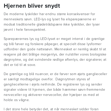
Hjernen bliver snydt
De moderne lyskilder har endnu større konsekvenser for
menneskets søvn. LED-lys og lyset fra elsparepærerne er
modsat traditionelle glødetrådspære ikke lyskilder, der lyser
jævnt i hele farvespektret.
Sparepærernes lys og LED-lyset er meget intenst i de grønlige
og blå farver og forskere påpeger, at specielt disse lysformer
udfordrer den gode nattesøvn. Mennesket er nemlig skabt til at
reagere på det blålige morgenlys, der nulstiller vores biologiske
døgnrytme, og det svindende rødlige aftenlys, der signalerer, at
det er tid til at sove.
De grønlige og blå nuancer, er de farver som øjets ganglieceller
er særligt modtagelige overfor. Døgnrytmen styres af
gangliecellerne i øjets nethinde. De registrerer lys og sender
signaler videre til hjernen, der både hæmmer søvn-fremmende
nerveceller og aktiverer nerveceller, der hjælper os med at
holde os vågne.
I det store hele betyder det, at når mennesket sidder foran