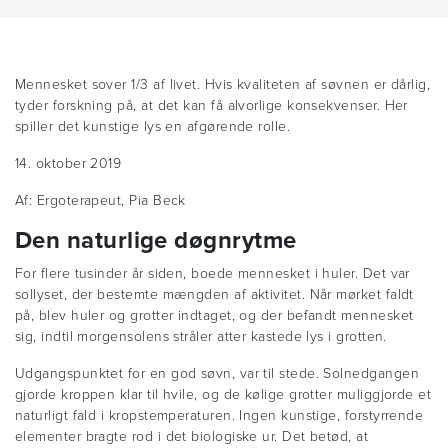
Mennesket sover 1/3 af livet. Hvis kvaliteten af søvnen er dårlig,
tyder forskning på, at det kan få alvorlige konsekvenser. Her
spiller det kunstige lys en afgørende rolle.
14. oktober 2019
Af: Ergoterapeut, Pia Beck
Den naturlige døgnrytme
For flere tusinder år siden, boede mennesket i huler. Det var
sollyset, der bestemte mængden af aktivitet. Når mørket faldt
på, blev huler og grotter indtaget, og der befandt mennesket
sig, indtil morgensolens stråler atter kastede lys i grotten.
Udgangspunktet for en god søvn, var til stede. Solnedgangen
gjorde kroppen klar til hvile, og de kølige grotter muliggjorde et
naturligt fald i kropstemperaturen. Ingen kunstige, forstyrrende
elementer bragte rod i det biologiske ur. Det betød, at