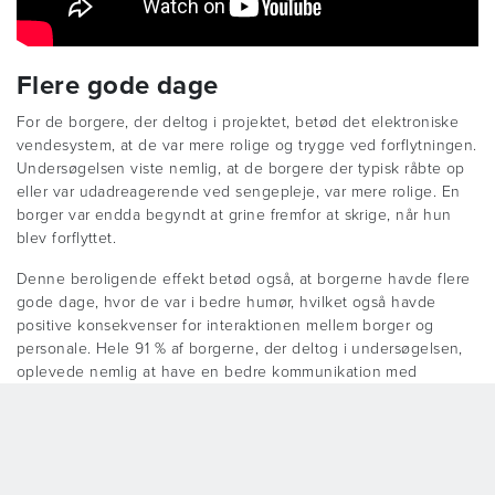
Flere gode dage
For de borgere, der deltog i projektet, betød det elektroniske
vendesystem, at de var mere rolige og trygge ved forflytningen.
Undersøgelsen viste nemlig, at de borgere der typisk råbte op
eller var udadreagerende ved sengepleje, var mere rolige. En
borger var endda begyndt at grine fremfor at skrige, når hun
blev forflyttet.
Denne beroligende effekt betød også, at borgerne havde flere
gode dage, hvor de var i bedre humør, hvilket også havde
positive konsekvenser for interaktionen mellem borger og
personale. Hele 91 % af borgerne, der deltog i undersøgelsen,
oplevede nemlig at have en bedre kommunikation med
personalet.
Foruden den beroligende effekt, gør systemet det også muligt
at gå fra 2 til 1 medarbejder. Det betyder, at personalet ikke
kommer til at snakke henover hovedet på borgeren, og at