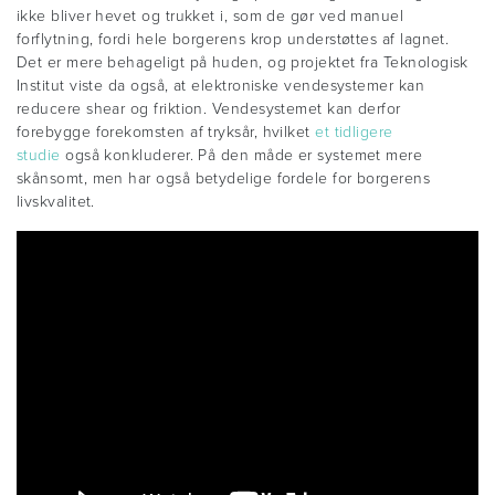
ikke bliver hevet og trukket i, som de gør ved manuel
forflytning, fordi hele borgerens krop understøttes af lagnet.
Det er mere behageligt på huden, og projektet fra Teknologisk
Institut viste da også, at elektroniske vendesystemer kan
reducere shear og friktion. Vendesystemet kan derfor
forebygge forekomsten af tryksår, hvilket
et tidligere
studie
også konkluderer. På den måde er systemet mere
skånsomt, men har også betydelige fordele for borgerens
livskvalitet.