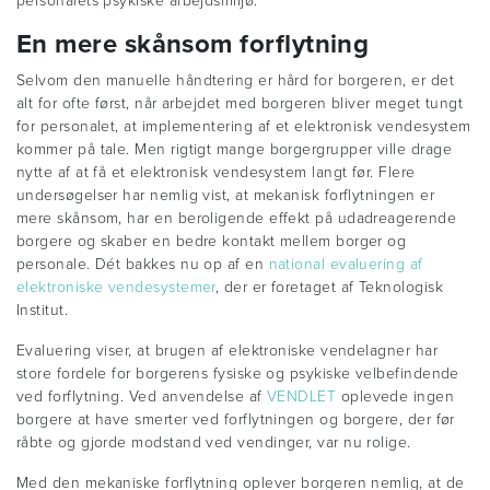
personalets psykiske arbejdsmiljø.
En mere skånsom forflytning
Selvom den manuelle håndtering er hård for borgeren, er det
alt for ofte først, når arbejdet med borgeren bliver meget tungt
for personalet, at implementering af et elektronisk vendesystem
kommer på tale. Men rigtigt mange borgergrupper ville drage
nytte af at få et elektronisk vendesystem langt før. Flere
undersøgelser har nemlig vist, at mekanisk forflytningen er
mere skånsom, har en beroligende effekt på udadreagerende
borgere og skaber en bedre kontakt mellem borger og
personale. Dét bakkes nu op af en
national evaluering af
elektroniske vendesystemer
, der er foretaget af Teknologisk
Institut.
Evaluering viser, at brugen af elektroniske vendelagner har
store fordele for borgerens fysiske og psykiske velbefindende
ved forflytning. Ved anvendelse af
VENDLET
oplevede ingen
borgere at have smerter ved forflytningen og borgere, der før
råbte og gjorde modstand ved vendinger, var nu rolige.
Med den mekaniske forflytning oplever borgeren nemlig, at de