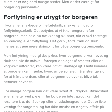
ellers er et nøgleord mange steder. Men er det værdigt for
borger og personale?
Forflytning er utrygt for borgeren
Hvor vi før snakkede om løfteteknik, snakker vi i dag om
forflytningsteknik. Det betyder, at vi ikke længere løfter
borgeren, men at vi nu trækker og skubber, når vi skal foretage
en vending eller forflytning. Det gør vi, fordi træk og skub
menes at være mere skånsomt for både borger og personale.
Men forflytning med glidestykker, hvor borgerne bliver hevet og
skubbet, når de måske i forvejen er plaget af smerter eller er
kognitivt udfordret, kan være rigtigt ubehageligt. Hertil kommer,
at borgeren kan mærke, hvordan personalet må anstrenge sig
for at håndtere dem, eller at borgeren oplever at blive talt
henover hovedet.
For mange borgere kan det være svært at udtrykke utilfredshed
eller smerter ved plejen. Har borgeren intet sprog, kan det
resultere i, at de råber op eller er udadreagerende. Det er ikke
værdigt for borgeren, og har ikke mindst en negativ effekt på