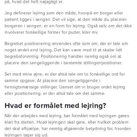
på, hvad det helt nøjagtigt er.
Jeg definerer lejring som den måde, hvorpå en borger eller
patient ligges i sengen. Det vil sige, at den måde du placerer
borgeren i sengen, er en form for lejring. Også selv om det ikke
involverer forskellige former for puder, kiler mv.
Begrebet positionering anvendes ofte som om, der er tale om
noget andet end lejring. Det kan være med til at skabe lidt
begrebsforvirring. Positionering handler nemlig også om at
placere den sengeliggende i bestemte stillinger/positioner.
Set med mine øjne, er der altså tale om to forskellige ord for
samme opgave: At placere den sengeliggende i
hensigtsmæssige stillinger. Uanset om vi bruger ordet lejring
eller positionering, er der altså tale om det samme.
Hvad er formålet med lejring?
Når der arbejdes med lejring, bør formålet med lejringen gøres
klart fra starten. Hvad lejringen skal gøre, eller hvilket problem
det skal afhjælpe, har nemlig afgørende betydning for, hvordan
lejringen tager sig ud.