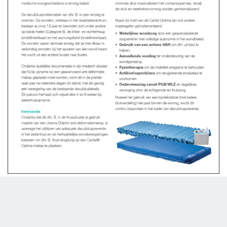
Case Study:
Klinische evaluatie Cartial Optima, bij een client met zeer
complexe wonden