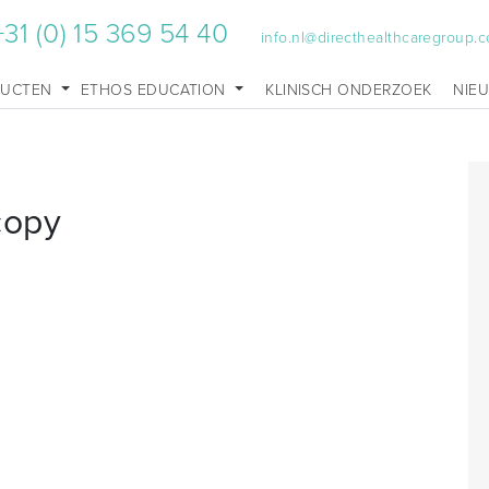
+31 (0) 15 369 54 40
info.nl@directhealthcaregroup.
DUCTEN
ETHOS EDUCATION
KLINISCH ONDERZOEK
NIE
copy