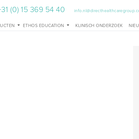
+31 (0) 15 369 54 40
info.nl@directhealthcaregroup.
DUCTEN
ETHOS EDUCATION
KLINISCH ONDERZOEK
NIE