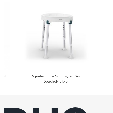
toel
Aquatec Pure Sol, Bay en Siro
Aq
Douchekrukken