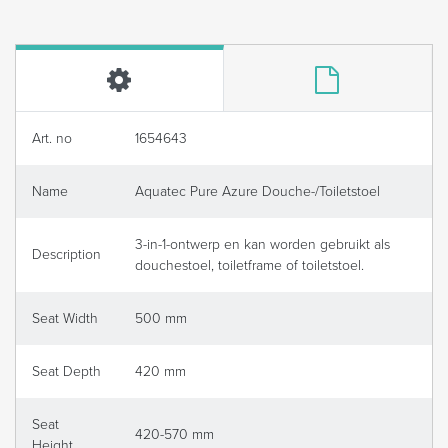
Art. no
1654643
Name
Aquatec Pure Azure Douche-/Toiletstoel
3-in-1-ontwerp en kan worden gebruikt als
Description
douchestoel, toiletframe of toiletstoel.
Seat Width
500 mm
Seat Depth
420 mm
Seat
420-570 mm
Height