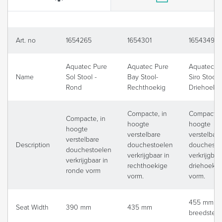
Art. no
1654265
1654301
1654349
Aquatec Pure
Aquatec Pure
Aquatec P
Name
Sol Stool -
Bay Stool-
Siro Stool-
Rond
Rechthoekig
Driehoekig
Compacte, in
Compacte, 
Compacte, in
hoogte
hoogte
hoogte
verstelbare
verstelbare
verstelbare
Description
douchestoelen
douchesto
douchestoelen
verkrijgbaar in
verkrijgbaa
verkrijgbaar in
rechthoekige
driehoekig
ronde vorm
vorm.
vorm.
455 mm (o
Seat Width
390 mm
435 mm
breedste s