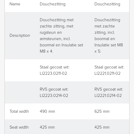
Name
Douchezitting
Douchezitting
Douchezitting met
Douchezitting
zachte zitting, met
met zachte
rugsteun en
zitting, incl.
Description
armsteunen, incl.
boormal en
boormal en Insulatie set
Insulatie set M8
M8 x 4.
x 5:
Staal gecoat wit:
Staal gecoat wit:
LI2223.0211-02
LI2221.0211-02
RVS gecoat wit:
RVS gecoat wit:
LI2223.0214-02
LI2221.0214-02
Total width
490 mm
625 mm
Seat width
425 mm
425 mm