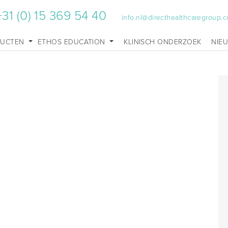
+31 (0) 15 369 54 40
info.nl@directhealthcaregroup.
DUCTEN
ETHOS EDUCATION
KLINISCH ONDERZOEK
NIE