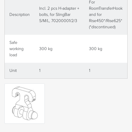
For
Incl. 2 pcs H-adapter +
RoomTransferHook
Description
bolts, for SlingBar
and for
S/M/L, 70200001/2/3
Rise450*/Rise625*
(*discontinued)
Safe
working
300 kg
300 kg
load
Unit
1
1