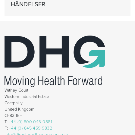
HÄNDELSER
Withey Court
Western Industrial Estate
Caerphilly
United Kingdom
CF83 1BF
T:
+44 (0) 800 043 0881
F:
+44 (0) 845 459 9832
info@directhealthcaregroup.com