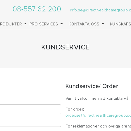
08-557 62 200
info.se@directhealthcaregroup.
PRODUKTER
PRO SERVICES
KONTAKTA OSS
KUNSKAP
KUNDSERVICE
Kundservice/ Order
Varmt välkommen att kontakta vår k
För order:
order.se@directhealthcaregroup.c
För reklamationer och övriga ären