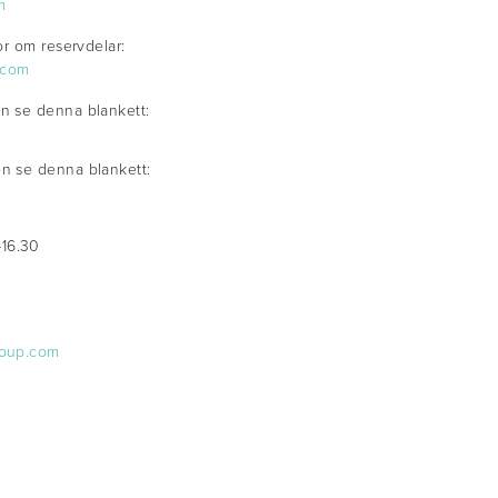
m
gor om reservdelar:
.com
en se denna blankett:
en se denna blankett:
-16.30
roup.com