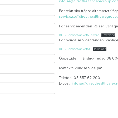
info.se@directhealthcaregroup.co
För tekniska frågor alternativt frå
service.se@directhealthcaregroup
För serviceärenden Raizer, vänlig
DHG-Serviceblankett-Raizer-1
Download
För övriga serviceärenden, vänlig
DHG-Serviceblankett-4
Download
Öppettider: måndag-fredag 08.00
Kontakta kundservice på:
Telefon: 08-557 62 200
E-post:
info.se@directhealthcareg