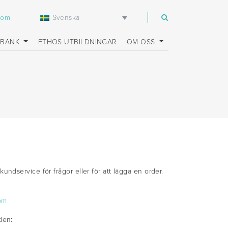
Svenska
com
SBANK
ETHOS UTBILDNINGAR
OM OSS
undservice för frågor eller för att lägga en order.
om
den: